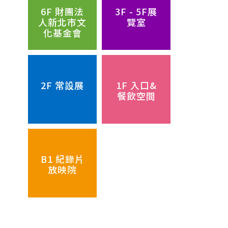
6F 財團法
3F - 5F展
人新北市文
覽室
化基金會
2F 常設展
1F 入口&
餐飲空間
B1 紀錄片
放映院