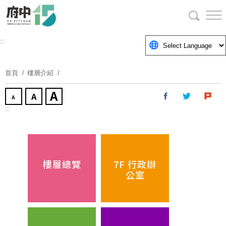
跳
到
主
要
:::
內
容
首頁
樓層介紹
區
塊
:::
樓層總覽
7F 行政辦
公室