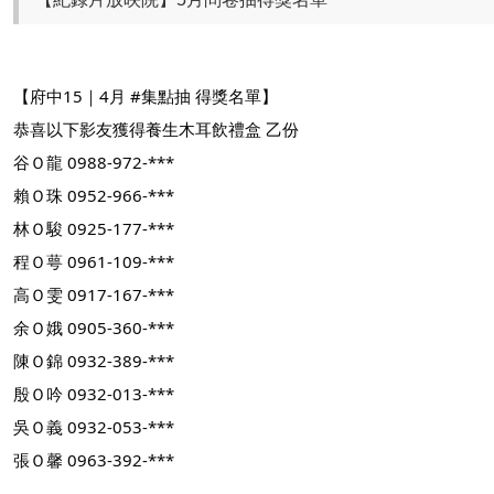
【府中15｜4月 #集點抽 得獎名單】
恭喜以下影友獲得養生木耳飲禮盒 乙份
谷Ｏ龍 0988-972-***
賴Ｏ珠 0952-966-***
林Ｏ駿 0925-177-***
程Ｏ萼 0961-109-***
高Ｏ雯 0917-167-***
余Ｏ娥 0905-360-***
陳Ｏ錦 0932-389-***
殷Ｏ吟 0932-013-***
吳Ｏ義 0932-053-***
張Ｏ馨 0963-392-***