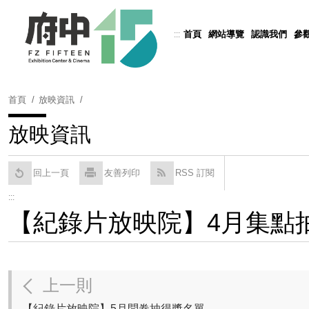
跳
到
首頁
網站導覽
認識我們
參
:::
Powered by
Translate
主
要
內
容
首頁
放映資訊
區
塊
放映資訊
回上一頁
友善列印
RSS 訂閱
:::
【紀錄片放映院】4月集點
上一則
【紀錄片放映院】5月問卷抽得獎名單