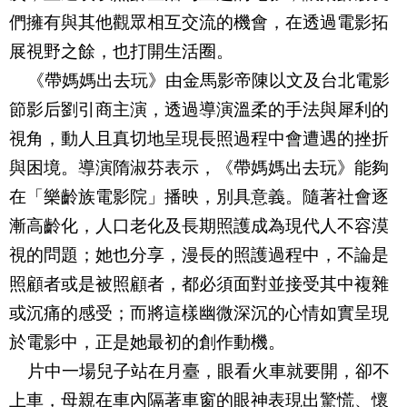
們擁有與其他觀眾相互交流的機會，在透過電影拓
展視野之餘，也打開生活圈。
《帶媽媽出去玩》由金馬影帝陳以文及
台北電影
節影后劉引商主演，透過導演溫柔的手法與犀利的
視角，動人且真切地呈現長照過程中會遭遇的挫折
與困境。導演隋淑芬表示，《帶媽媽出去玩》能夠
在「樂齡族電影院」播映，別具意義。隨著社會逐
漸高齡化，人口老化及長期照護成為現代人不容漠
視的問題；她也分享，漫長的照護過程中，不論是
照顧者或是被照顧者，都必須面對並接受其中複雜
或沉痛的感受；而將這樣幽微深沉的心情如實呈現
於電影中，正是她最初的創作動機。
片中一場兒子站在月臺，眼看火車就要開，卻不
上車，母親在車內隔著車窗的眼神表現出驚慌、懷