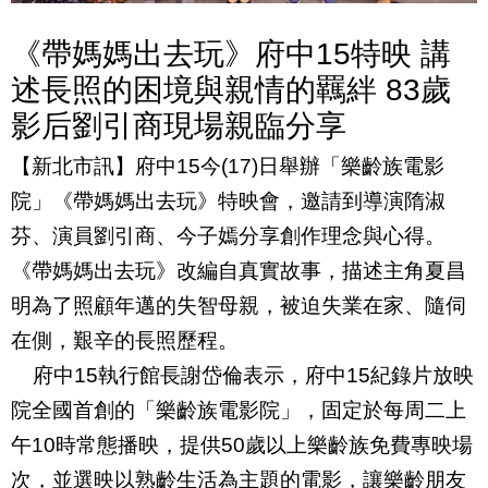
《帶媽媽出去玩》府中15特映 講
述長照的困境與親情的羈絆 83歲
影后劉引商現場親臨分享
【新北市訊】府中
15
今
(17)
日舉辦「樂齡族電影
院」《帶媽媽出去玩》特映會，邀請到導演隋淑
芬、演員劉引商、今子嫣分享創作理念與心得。
《帶媽媽出去玩》改編自真實故事，描述主角夏昌
明為了照顧年邁的失智母親，被迫失業在家、隨伺
在側，艱辛的長照歷程。
府中
15
執行館長謝岱倫表示，
府中
15
紀錄片放映
院全國首創的「樂齡族電影院」，固定於每周二上
午
10
時常態播映，提供
50
歲以上樂齡族免費專映場
次，並選映以熟齡生活為主題的電影，讓樂齡朋友