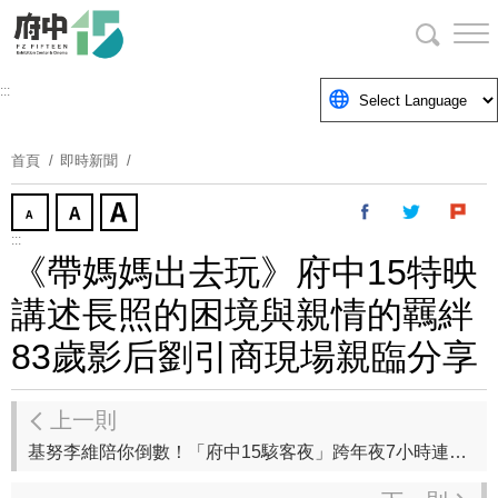
跳
到
主
要
:::
內
容
首頁
即時新聞
區
塊
:::
《帶媽媽出去玩》府中15特映
講述長照的困境與親情的羈絆
83歲影后劉引商現場親臨分享
上一則
基努李維陪你倒數！「府中15駭客夜」跨年夜7小時連映科幻經典「駭客任務三部曲」