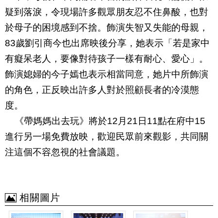
疑到落淚，令現場許多觀眾朋友忍不住鼻酸，也對
於母子的困境感到不捨。飾演失智又失能的母親
，
83
歲劉引商今也出席映後分享，她表示「若是家中
有癡呆老人，要像對待孩子一樣有耐心、愛心」。
飾演媳婦的今子嫣也表示相當同意，她片中所飾演
的角色，正反映出許多人對於照顧長者的冷漠態
度。
《帶媽媽出去玩》將於
12
月
21
日
11
點在府中
15
進行另一場免費放映，歡迎民眾前來觀影，
共同關
注這個不容忽視的社會議題。
相關圖片