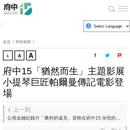
跳
到
主
要
:::
內
容
首頁
即時新聞
區
塊
:::
府中15「猶然而生」主題影展
小提琴巨匠帕爾曼傳記電影登
場
上一則
公視金鐘紀錄片「農村的遠見」首映在府中15 永恆的米鄉 台灣池上 媲美國際農村典範