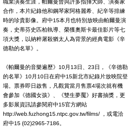
職業演奏生涯，帕爾曼曾與許多指揮大師、演奏家
合作，本片紀錄他和鋼琴家阿格麗希、紀辛等排練
時的珍貴影像。府中
15
本月也特別放映由帕爾曼演
奏，史蒂芬史匹柏執導、榮獲奧斯卡最佳影片等七
項大獎，以納粹屠殺
猶太人
為背景
的經典電影《辛
德勒的名單》。
《帕爾曼的音樂遍歷》
10
月
13
日、
23
日，《辛德勒
的名單》
10
月
10
日在府中
15
新北市紀錄片放映院登
場。
票券即日啟售，凡觀賞當月售票
4
場次就有機
會參加《德國女孩》、《雙生夢魘》好書抽獎，更
多影展資訊請參閱府中
15
官方網站
http://web.fuzhong15.ntpc.gov.tw/films/
，或電洽
府中
15 (02)2965-7186
。