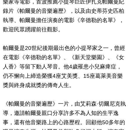
樂家等電影，首波推薦小提琴巨匠伊扎克帕爾曼紀
錄片《
帕爾曼的音樂遍歷
》，以及由史蒂芬史匹柏
執導、帕爾曼擔任演奏的電影《
辛德勒的名單
》，
歡迎民眾踴躍前往觀影。
帕爾曼
是
20
世紀後期最出色的小提琴家之一，曾經
在電影《
辛德勒的名單
》、《
新天堂
樂園
》、《女
人香》等留下動人琴音。他
4
歲罹患小兒麻痺症，
仍不懈向上締造榮獲
4
座艾美獎、
15
座葛萊美音樂
獎與終身成就獎的傳奇人生。
《
帕爾曼的音樂遍歷
》一片，由
艾莉森·
切爾尼克
執
導，邀請帕爾曼親口分享許多不為人知的生平逸
事，還有他音樂路上的心路歷程。
回顧他
50
多年的