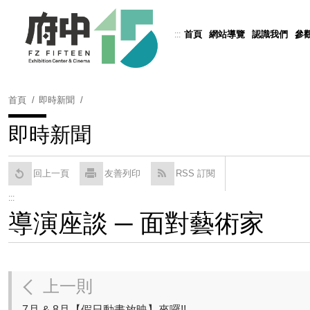
跳
到
首頁
網站導覽
認識我們
參
:::
Powered by
Translate
主
要
內
容
首頁
即時新聞
區
塊
即時新聞
回上一頁
友善列印
RSS 訂閱
:::
導演座談 ─ 面對藝術家
上一則
7月 & 8月【假日動畫放映】來囉!!