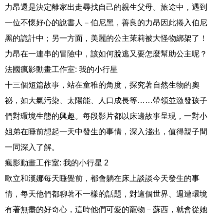
力昂還是決定離家出走尋找自己的親生父母。旅途中，遇到
一位不懷好心的說書人－伯尼黑，善良的力昂因此捲入伯尼
黑的詭計中；另一方面，美麗的公主茉莉被大怪物綁架了！
力昂在一連串的冒險中，該如何脫逃又要怎麼幫助公主呢？
法國瘋影動畫工作室: 我的小行星
十三個短篇故事，站在童稚的角度，探究著自然生物的奧
祕，如大氣污染、太陽能、人口成長等……帶領並激發孩子
們對環境生態的興趣。每段影片都以床邊故事呈現，一對小
姐弟在睡前想起一天中發生的事情，深入淺出，值得親子間
一同深入了解。
瘋影動畫工作室: 我的小行星 2
歐立和漢娜每天睡覺前，都會躺在床上談談今天發生的事
情，每天他們都聊著不一樣的話題，對這個世界、週遭環境
有著無盡的好奇心，這時他們可愛的寵物－蘇西，就會從她