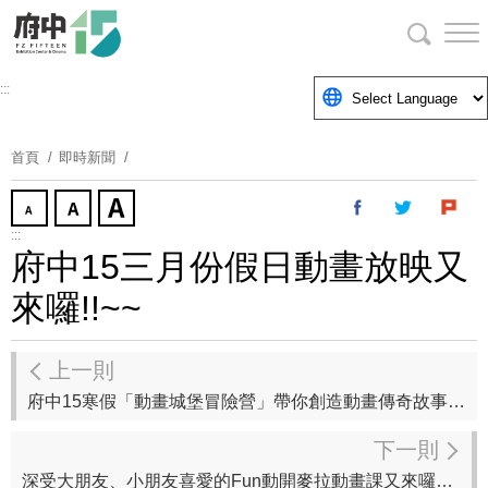
跳
到
主
要
:::
內
容
首頁
即時新聞
區
塊
:::
府中15三月份假日動畫放映又
來囉!!~~
上一則
府中15寒假「動畫城堡冒險營」帶你創造動畫傳奇故事，1/7開始線上報名~
下一則
深受大朋友、小朋友喜愛的Fun動開麥拉動畫課又來囉！2/25起開放電話預約報名~