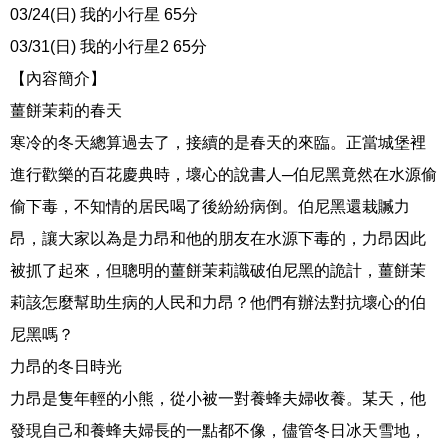
03/24(日) 我的小行星 65分
03/31(日) 我的小行星2 65分
【內容簡介】
薑餅茉莉的春天
寒冷的冬天總算過去了，接續的是春天的來臨。正當城堡裡
進行歡樂的百花慶典時，壞心的說書人─伯尼黑竟然在水源偷
偷下毒，不知情的居民喝了後紛紛病倒。伯尼黑還栽贓力
昂，讓大家以為是力昂和他的朋友在水源下毒的，力昂因此
被抓了起來，但聰明的薑餅茉莉識破伯尼黑的詭計，薑餅茉
莉該怎麼幫助生病的人民和力昂？他們有辦法對抗壞心的伯
尼黑嗎？
力昂的冬日時光
力昂是隻年輕的小熊，從小被一對養蜂夫婦收養。某天，他
發現自己和養蜂夫婦長的一點都不像，儘管冬日冰天雪地，