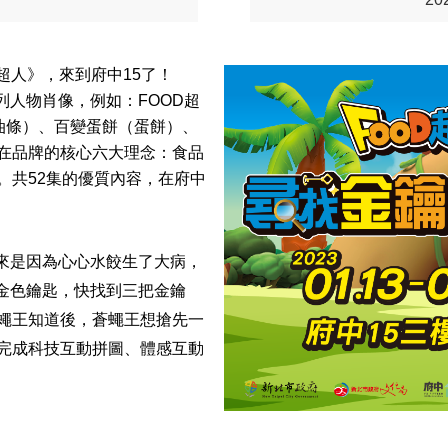
超人》，來到府中
15
了！
列人物肖像，例如：
FOOD
超
油條）、百變蛋餅（蛋餅）、
在品牌的核心六大理念：食品
。共
52
集的優質內容，在府中
來是因為心心水餃生了大病，
金色鑰匙，快找到三把金鑰
蠅王知道後，蒼蠅王想搶先一
完成科技互動拼圖、體感互動