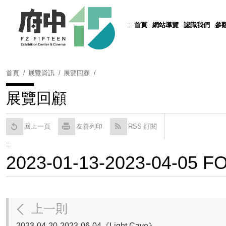
跳
到
首頁
網站導覽
認識我們
參
:::
Powered by
Translate
主
要
內
容
首頁
展覽資訊
展覽回顧
區
塊
展覽回顧
回上一頁
友善列印
RSS 訂閱
:::
2023-01-13-2023-04
上一則
2023-04-20-2023-06-04《Light Cave》