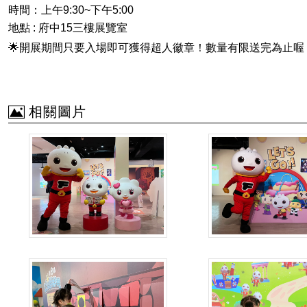
時間：上午
9:30~
下午
5:00
地點
:
府中
15
三樓展覽室
🌟
開展期間只要入場即可獲得超人徽章！數量有限送完為止喔
相關圖片