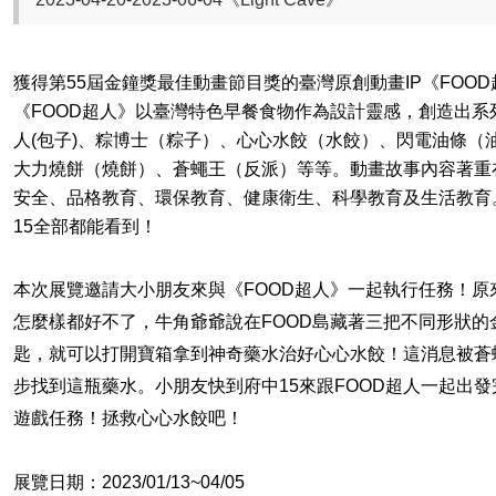
獲得第
55
屆金鐘獎最佳動畫節目獎的臺灣原創動畫
IP
《
FOOD
《
FOOD
超人》以臺灣特色早餐食物作為設計靈感，創造出系
人
(
包子
)
、粽博士（粽子）、心心水餃（水餃）、閃電油條（
大力燒餅（燒餅）、蒼蠅王（反派）等等。動畫故事內容著重
安全、品格教育、環保教育、健康衛生、科學教育及生活教育
15
全部都能看到！
本次展覽邀請大小朋友來與《
FOOD
超人》一起執行任務！原
怎麼樣都好不了，牛角爺爺說在
FOOD
島藏著三把不同形狀的
匙，就可以打開寶箱拿到神奇藥水治好心心水餃！這消息被蒼
步找到這瓶藥水。小朋友快到府中
15
來跟
FOOD
超人一起出發
遊戲任務！拯救心心水餃吧！
展覽日期：
2023/01/13~04/05