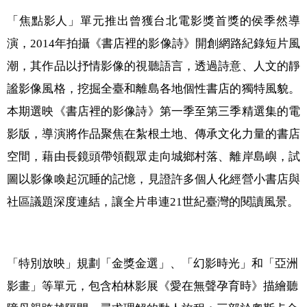
「焦點影人」單元推出曾獲台北電影獎首獎的侯季然導
演，2014年拍攝《書店裡的影像詩》開創網路紀錄短片風
潮，其作品以抒情影像的視聽語言，透過詩意、人文的靜
謐影像風格，挖掘全臺和離島各地個性書店的獨特風貌。
本期選映《書店裡的影像詩》第一季至第三季精選集的電
影版，導演將作品聚焦在紮根土地、傳承文化力量的書店
空間，藉由長鏡頭帶領觀眾走向城鄉村落、離岸島嶼，試
圖以影像喚起沉睡的記憶，見證許多個人化經營小書店與
社區議題深度連結，讓全片串連21世紀臺灣的閱讀風景。
「特別放映」規劃「金獎金選」、「幻影時光」和「亞洲
影畫」等單元，包含柏林影展《愛在無聲孕育時》描繪聽