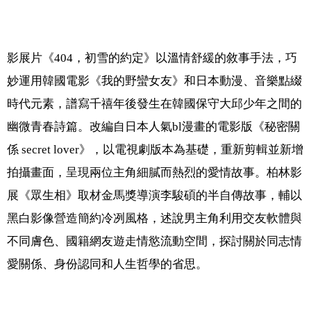
影展片《404，初雪的約定》以溫情舒緩的敘事手法，巧
妙運用韓國電影《我的野蠻女友》和日本動漫、音樂點綴
時代元素，譜寫千禧年後發生在韓國保守大邱少年之間的
幽微青春詩篇。改編自日本人氣bl漫畫的電影版《秘密關
係 secret lover》，以電視劇版本為基礎，重新剪輯並新增
拍攝畫面，呈現兩位主角細膩而熱烈的愛情故事。柏林影
展《眾生相》取材金馬獎導演李駿碩的半自傳故事，輔以
黑白影像營造簡約冷冽風格，述說男主角利用交友軟體與
不同膚色、國籍網友遊走情慾流動空間，探討關於同志情
愛關係、身份認同和人生哲學的省思。