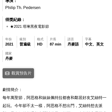
導演：
Philip Th. Pedersen
得獎紀錄：
★2021 塔琳黑夜電影節
年份
級別
格式
片長
語言
字幕
2021
普遍級
HD
87 min
丹麥語
中文、英文
國家
丹麥
點擊下列連結開啟視窗後，可使用鍵盤Tab鍵移至影片中央播放鍵，再按鍵
觀賞預告片
連結至Youtube網站觀看此影片(開新視窗)
劇情簡介：
每年萬聖節，阿思格和妹妹佩特拉都會和鄰居好友艾絲特一
起玩。今年卻不太一樣，阿思格不想出門，艾絲特想去派