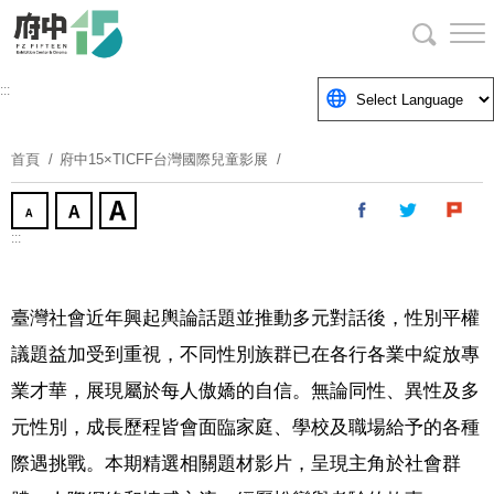
跳
到
主
要
:::
內
容
首頁
府中15×TICFF台灣國際兒童影展
區
塊
:::
臺灣社會近年興起輿論話題並推動多元對話後，性別平權
議題益加受到重視，不同性別族群已在各行各業中綻放專
業才華，展現屬於每人傲嬌的自信。無論同性、異性及多
元性別，成長歷程皆會面臨家庭、學校及職場給予的各種
際遇挑戰。本期精選相關題材影片，呈現主角於社會群