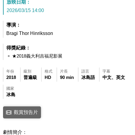
放映日期：
2026/03/15 14:00
導演：
Bragi Thor Hinriksson
得獎紀錄：
★2018義大利吉福尼影展
年份
級別
格式
片長
語言
字幕
2018
普遍級
HD
90 min
冰島語
中文、英文
國家
冰島
點擊下列連結開啟視窗後，可使用鍵盤Tab鍵移至影片中央播放鍵，再按鍵
觀賞預告片
連結至Youtube網站觀看此影片(開新視窗)
劇情簡介：