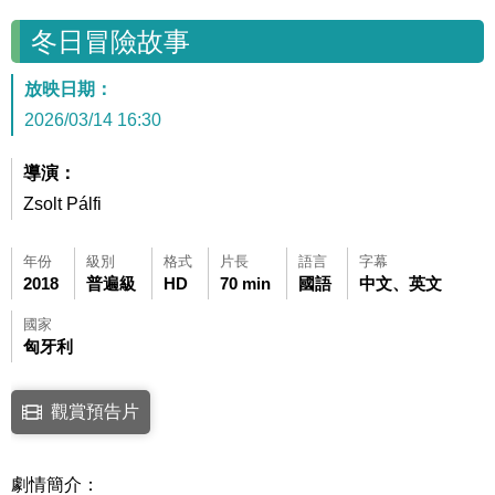
冬日冒險故事
放映日期：
2026/03/14 16:30
導演：
Zsolt Pálfi
年份
級別
格式
片長
語言
字幕
2018
普遍級
HD
70 min
國語
中文、英文
國家
匈牙利
點擊下列連結開啟視窗後，可使用鍵盤Tab鍵移至影片中央播放鍵，再按鍵
觀賞預告片
連結至Youtube網站觀看此影片(開新視窗)
劇情簡介：