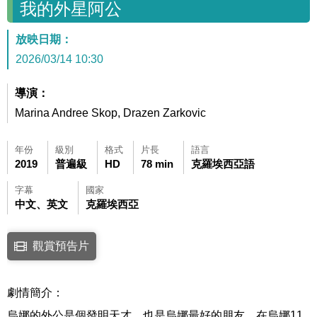
我的外星阿公
放映日期：
2026/03/14 10:30
導演：
Marina Andree Skop, Drazen Zarkovic
年份
級別
格式
片長
語言
2019
普遍級
HD
78 min
克羅埃西亞語
字幕
國家
中文、英文
克羅埃西亞
點擊下列連結開啟視窗後，可使用鍵盤Tab鍵移至影片中央播放鍵，再按鍵
觀賞預告片
連結至Youtube網站觀看此影片(開新視窗)
劇情簡介：
烏娜的外公是個發明天才，也是烏娜最好的朋友。在烏娜11