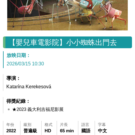
【嬰兒車電影院】小小蜘蛛出門去
放映日期：
2026/03/15 10:30
導演：
Katarína Kerekesová
得獎紀錄：
★2023 義大利吉福尼影展
年份
級別
格式
片長
語言
字幕
2022
普遍級
HD
65 min
國語
中文