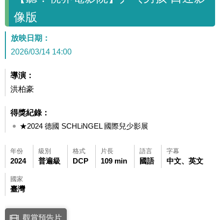
像版
放映日期：
2026/03/14 14:00
導演：
洪柏豪
得獎紀錄：
★2024 德國 SCHLiNGEL 國際兒少影展
年份
級別
格式
片長
語言
字幕
2024
普遍級
DCP
109 min
國語
中文、英文
國家
臺灣
點擊下列連結開啟視窗後，可使用鍵盤Tab鍵移至影片中央播放鍵，再按鍵
觀賞預告片