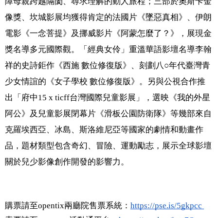
障母親跨越隔閡、尋求理解的動人旅程；三部於奧斯卡金
像獎、坎城影展均獲得肯定的法國片《墜惡真相》、伊朗
電影《一念菩提》及挪威影片《阿蒙怎麼了？》，展現金
獎名導多元國際觀。「經典女伶」重溫華語影壇名導李翰
祥的史詩鉅作《西施 數位修復版》、刻劃八○年代臺灣青
少女情誼的《女子學校 數位修復版》。另與公視合作推
出「府中15 x ticff台灣國際兒童影展」，選映《我的外星
阿公》及兒童影展閉幕片《滑板公園防衛隊》等幾部來自
克羅埃西亞、冰島、斯洛維尼亞等國家的劇情和動畫作
品，題材類型包含奇幻、冒險、運動勵志，展示全球影壇
關於兒少影像創作開發的影響力。
購票請至opentix兩廳院售票系統：
https://pse.is/5gkpcc