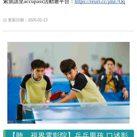
索票請至accupass活動通平台：
https://reurl.cc/jmz7Qq
更新日期：2026-02-13
【聽．視界電影院】乒乓男孩 口述影