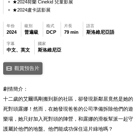
★2024荷蘭 Cinekid 兒童影展
★2024盧卡諾影展
年份
級別
格式
片長
語言
2024
普遍級
DCP
79 min
斯洛維尼亞語
字幕
國家
中文、英文
斯洛維尼亞
點擊下列連結開啟視窗後，可使用鍵盤Tab鍵移至影片中央播放鍵，再按鍵
觀賞預告片
連結至Youtube網站觀看此影片(開新視窗)
劇情簡介：
十二歲的艾爾瑪剛搬到新的社區，卻發現新鄰居竟然是她的
死對頭露娜！然而，在她發現爸爸的公司準備拆除他們的遊
樂場，她只好加入死對頭的陣營，和露娜的滑板幫派一起守
護屬於他們的地盤。他們能成功保住這片綠地嗎？