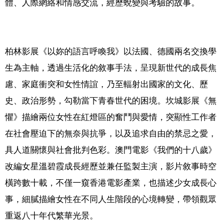
體、人際網絡和情感交流，經歷蛻變與考驗的故事。
柏林影展《以妳的語言呼喚我》以法國、德國兩名交換學
生為主軸，透過生活化的敘事手法，呈現新世代的成長焦
慮、家庭衝突和女性情誼，乃至輻射出國家的文化、歷
史、政治形勢，勾勒當下青春世代的困境。坎城影展《無
懼》描繪兩位女性在紅燈區的奮鬥與愛情，突顯性工作者
在社會壓迫下的無奈與抗爭，以及追求自由的禁忌之愛，
具人道關懷與社會批判色彩。澳門電影《我們的十八歲》
改編女星溫碧霞成長經歷並兼任監製主演，影片敘事時空
橫跨數十載，不僅一窺香港電影產業，也描述少女成長心
事，細膩描繪女性在不同人生階段的心境轉變，帶領觀眾
重返八十年代繁華光景。