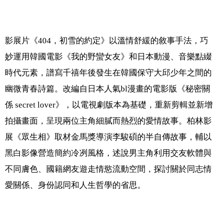
影展片《404，初雪的約定》以溫情舒緩的敘事手法，巧
妙運用韓國電影《我的野蠻女友》和日本動漫、音樂點綴
時代元素，譜寫千禧年後發生在韓國保守大邱少年之間的
幽微青春詩篇。改編自日本人氣bl漫畫的電影版《秘密關
係 secret lover》，以電視劇版本為基礎，重新剪輯並新增
拍攝畫面，呈現兩位主角細膩而熱烈的愛情故事。柏林影
展《眾生相》取材金馬獎導演李駿碩的半自傳故事，輔以
黑白影像營造簡約冷冽風格，述說男主角利用交友軟體與
不同膚色、國籍網友遊走情慾流動空間，探討關於同志情
愛關係、身份認同和人生哲學的省思。