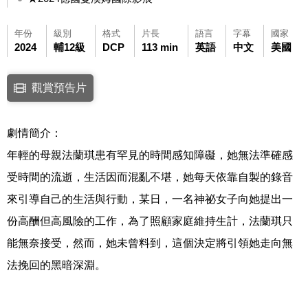
年份
級別
格式
片長
語言
字幕
國家
2024
輔12級
DCP
113 min
英語
中文
美國
點擊下列連結開啟視窗後，可使用鍵盤Tab鍵移至影片中央播放鍵，再按鍵
觀賞預告片
連結至Youtube網站觀看此影片(開新視窗)
劇情簡介：
年輕的母親法蘭琪患有罕見的時間感知障礙，她無法準確感
受時間的流逝，生活因而混亂不堪，她每天依靠自製的錄音
來引導自己的生活與行動，某日，一名神祕女子向她提出一
份高酬但高風險的工作，為了照顧家庭維持生計，法蘭琪只
能無奈接受，然而，她未曾料到，這個決定將引領她走向無
法挽回的黑暗深淵。