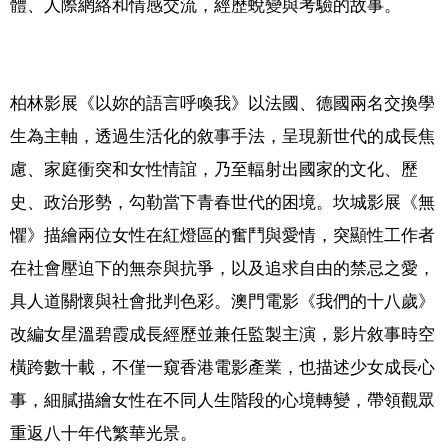
體、人際網絡和情感交流，經歷蛻變與考驗的故事。
柏林影展《以妳的語言呼喚我》以法國、德國兩名交換學
生為主軸，透過生活化的敘事手法，呈現新世代的成長焦
慮、家庭衝突和女性情誼，乃至輻射出國家的文化、歷
史、政治形勢，勾勒當下青春世代的困境。坎城影展《無
懼》描繪兩位女性在紅燈區的奮鬥與愛情，突顯性工作者
在社會壓迫下的無奈與抗爭，以及追求自由的禁忌之愛，
具人道關懷與社會批判色彩。澳門電影《我們的十八歲》
改編女星溫碧霞成長經歷並兼任監製主演，影片敘事時空
橫跨數十載，不僅一窺香港電影產業，也描述少女成長心
事，細膩描繪女性在不同人生階段的心境轉變，帶領觀眾
重返八十年代繁華光景。