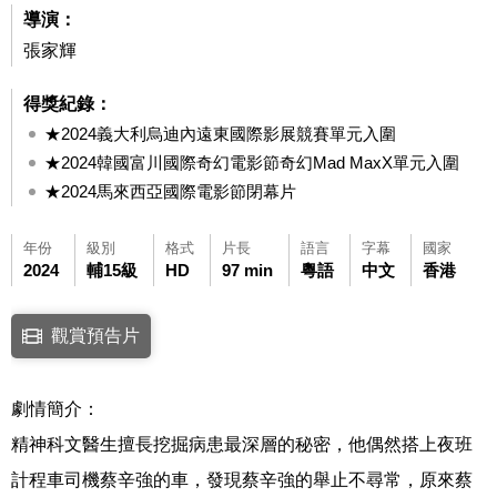
導演：
張家輝
得獎紀錄：
★2024義大利烏迪內遠東國際影展競賽單元入圍
★2024韓國富川國際奇幻電影節奇幻Mad MaxX單元入圍
★2024馬來西亞國際電影節閉幕片
年份
級別
格式
片長
語言
字幕
國家
2024
輔15級
HD
97 min
粵語
中文
香港
點擊下列連結開啟視窗後，可使用鍵盤Tab鍵移至影片中央播放鍵，再按鍵
觀賞預告片
連結至Youtube網站觀看此影片(開新視窗)
劇情簡介：
精神科文醫生擅長挖掘病患最深層的秘密，他偶然搭上夜班
計程車司機蔡辛強的車，發現蔡辛強的舉止不尋常，原來蔡