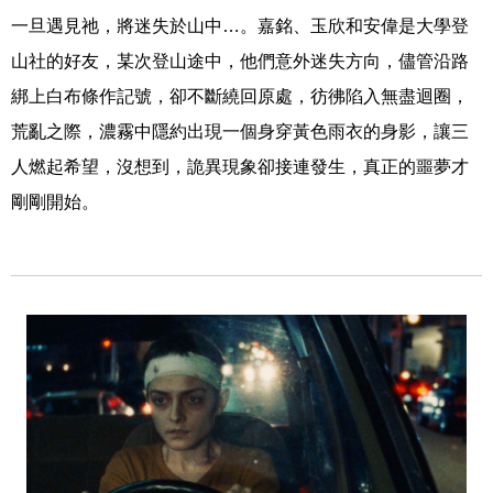
一旦遇見祂，將迷失於山中…。嘉銘、玉欣和安偉是大學登
山社的好友，某次登山途中，他們意外迷失方向，儘管沿路
綁上白布條作記號，卻不斷繞回原處，彷彿陷入無盡迴圈，
荒亂之際，濃霧中隱約出現一個身穿黃色雨衣的身影，讓三
人燃起希望，沒想到，詭異現象卻接連發生，真正的噩夢才
剛剛開始。