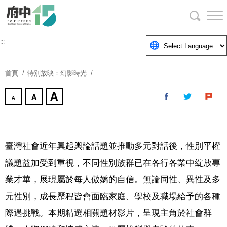
跳
到
主
要
:::
內
容
首頁
特別放映：幻影時光
區
塊
:::
臺灣社會近年興起輿論話題並推動多元對話後，性別平權
議題益加受到重視，不同性別族群已在各行各業中綻放專
業才華，展現屬於每人傲嬌的自信。無論同性、異性及多
元性別，成長歷程皆會面臨家庭、學校及職場給予的各種
際遇挑戰。本期精選相關題材影片，呈現主角於社會群