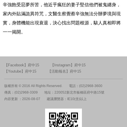
辛強飽受惡夢所苦，他近乎瘋狂的妻子堅信他們被鬼纏身，
家內外貼滿詭異符咒，文醫生察覺蔡辛強無法分辦夢境與現
實，身體機能出現衰退，決心找出問題根源，駭人真相即將
一一揭開。
【Facebook】府中15
【Instagram】府中15
【Youtube】府中15
【活動報名】府中15
版權所有 © 2016 All Rights Reserved.
電話：(02)2968-3600
傳真：(02)2968-3309
地址：220052新北市板橋區府中路15號
內容更新 ：2026-08-07
建議瀏覽器：IE10(含)以上