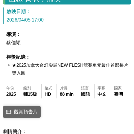
放映日期：
2026/04/05 17:00
導演：
蔡佳穎
得獎紀錄：
★2025加拿大奇幻影展NEW FLESH競賽單元最佳首部長片
獎入圍
年份
級別
格式
片長
語言
字幕
國家
2025
輔15級
HD
88 min
國語
中文
臺灣
點擊下列連結開啟視窗後，可使用鍵盤Tab鍵移至影片中央播放鍵，再按鍵
觀賞預告片
連結至Youtube網站觀看此影片(開新視窗)
劇情簡介：