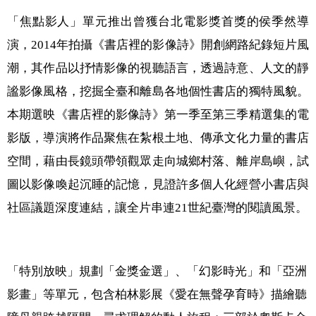
「焦點影人」單元推出曾獲台北電影獎首獎的侯季然導
演，2014年拍攝《書店裡的影像詩》開創網路紀錄短片風
潮，其作品以抒情影像的視聽語言，透過詩意、人文的靜
謐影像風格，挖掘全臺和離島各地個性書店的獨特風貌。
本期選映《書店裡的影像詩》第一季至第三季精選集的電
影版，導演將作品聚焦在紮根土地、傳承文化力量的書店
空間，藉由長鏡頭帶領觀眾走向城鄉村落、離岸島嶼，試
圖以影像喚起沉睡的記憶，見證許多個人化經營小書店與
社區議題深度連結，讓全片串連21世紀臺灣的閱讀風景。
「特別放映」規劃「金獎金選」、「幻影時光」和「亞洲
影畫」等單元，包含柏林影展《愛在無聲孕育時》描繪聽