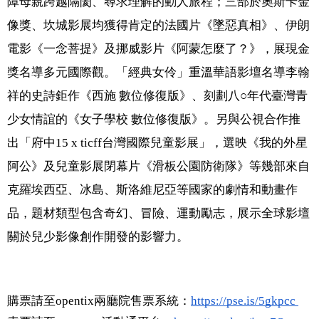
障母親跨越隔閡、尋求理解的動人旅程；三部於奧斯卡金
像獎、坎城影展均獲得肯定的法國片《墜惡真相》、伊朗
電影《一念菩提》及挪威影片《阿蒙怎麼了？》，展現金
獎名導多元國際觀。「經典女伶」重溫華語影壇名導李翰
祥的史詩鉅作《西施 數位修復版》、刻劃八○年代臺灣青
少女情誼的《女子學校 數位修復版》。另與公視合作推
出「府中15 x ticff台灣國際兒童影展」，選映《我的外星
阿公》及兒童影展閉幕片《滑板公園防衛隊》等幾部來自
克羅埃西亞、冰島、斯洛維尼亞等國家的劇情和動畫作
品，題材類型包含奇幻、冒險、運動勵志，展示全球影壇
關於兒少影像創作開發的影響力。
購票請至opentix兩廳院售票系統：
https://pse.is/5gkpcc