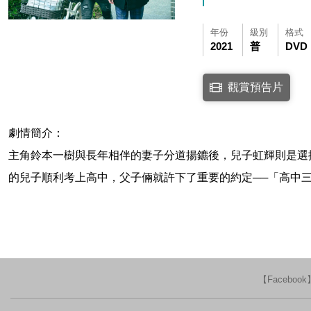
年份
級別
格式
2021
普
DVD
點擊下列連結開啟視窗後，
觀賞預告片
連結至Youtube網站
劇情簡介：
主角鈴本一樹與長年相伴的妻子分道揚鑣後，兒子虹輝則是選
的兒子順利考上高中，父子倆就許下了重要的約定──「高中
【Faceboo