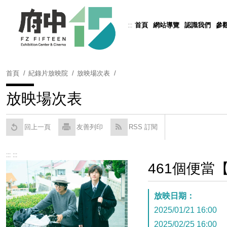
跳
到
首頁
網站導覽
認識我們
參
:::
Powered by
Translate
主
要
內
容
首頁
紀錄片放映院
放映場次表
區
塊
放映場次表
回上一頁
友善列印
RSS 訂閱
:::
:::
461個便當
放映日期：
2025/01/21 16:00
2025/02/25 16:00