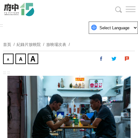
跳
到
主
要
:::
內
容
首頁
紀錄片放映院
放映場次表
區
塊
:::
:::