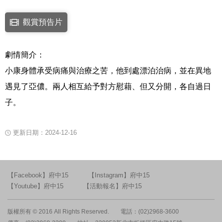
點擊下列連結開啟視窗後，可使用鍵盤Tab鍵移至影片中央播放鍵，再按鍵
觀賞預告片
連結至Youtube網站觀看此影片(開新視窗)
劇情簡介：
小康身體承受病痛與治療之苦，他到處漂泊治病，並在異地
遇見了亞儂。兩人相互給予對方慰藉、但又分開，各自過日
子。
更新日期：2024-12-16
【Facebook】府中15
【Instagram】府中15
【Youtube】府中15
【活動報名】府中15
版權所有 © 2016 All Rights Reserved.
電話：(02)2968-3600