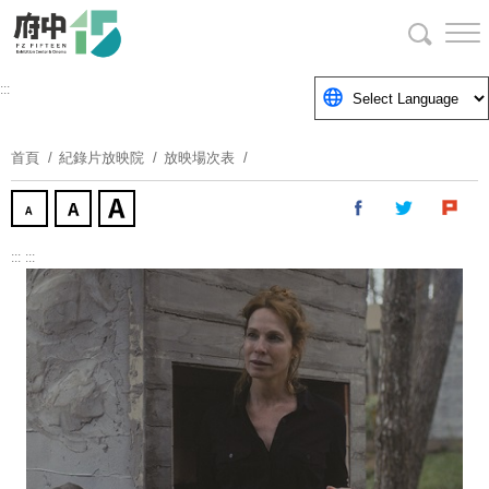
跳
到
主
要
:::
內
容
首頁
紀錄片放映院
放映場次表
區
塊
:::
:::