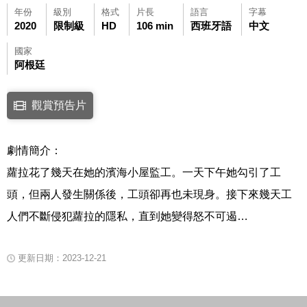
年份
級別
格式
片長
語言
字幕
2020
限制級
HD
106 min
西班牙語
中文
國家
阿根廷
點擊下列連結開啟視窗後，可使用鍵盤Tab鍵移至影片中央播放鍵，再按鍵
觀賞預告片
連結至Youtube網站觀看此影片(開新視窗)
劇情簡介：
蘿拉花了幾天在她的濱海小屋監工。一天下午她勾引了工
頭，但兩人發生關係後，工頭卻再也未現身。接下來幾天工
人們不斷侵犯蘿拉的隱私，直到她變得怒不可遏…
更新日期：2023-12-21