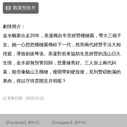
點擊下列連結開啟視窗後，可使用鍵盤Tab鍵移至影片中央播放鍵，再按鍵
觀賞預告片
連結至Youtube網站觀看此影片(開新視窗)
劇情簡介：
金水離家出走20年，美蓮獨自辛苦經營榴槤園，帶大三個子
女。她一心想把榴槤園傳給下一代，然而兩代經營手法大相
徑庭，導致劍拔弩張。美蓮對前來協助生意經營的茂山日久
生情，金水卻無預警回歸，想重修舊好。三人加上兩代糾
葛，能否像貓山王榴槤，撥開帶刺硬殼後，見到豐碩飽滿的
果肉，得以守得雲開見月明呢？
更新日期：2023-12-21
【Facebook】府中15
【Instagram】府中15