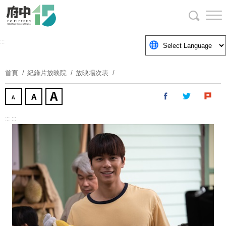
跳
到
主
要
:::
內
容
首頁
紀錄片放映院
放映場次表
區
塊
:::
:::