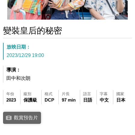
變裝皇后的秘密
放映日期：
2023/12/29 19:00
導演：
田中和次朗
年份
級別
格式
片長
語言
字幕
國家
2023
保護級
DCP
97 min
日語
中文
日本
點擊下列連結開啟視窗後，可使用鍵盤Tab鍵移至影片中央播放鍵，再按鍵
觀賞預告片
連結至Youtube網站觀看此影片(開新視窗)