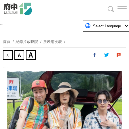
跳
到
主
要
:::
內
容
首頁
紀錄片放映院
放映場次表
區
塊
:::
:::