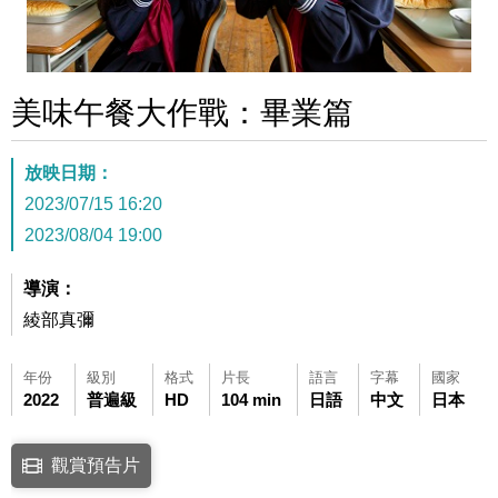
美味午餐大作戰：畢業篇
放映日期：
2023/07/15 16:20
2023/08/04 19:00
導演：
綾部真彌
年份
級別
格式
片長
語言
字幕
國家
2022
普遍級
HD
104 min
日語
中文
日本
點擊下列連結開啟視窗後，可使用鍵盤Tab鍵移至影片中央播放鍵，再按鍵
觀賞預告片
連結至Youtube網站觀看此影片(開新視窗)