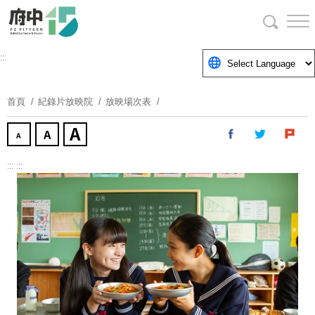
跳
到
主
要
:::
內
容
首頁
紀錄片放映院
放映場次表
區
塊
:::
:::