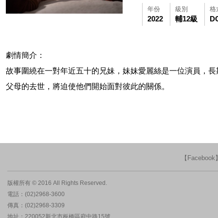
年份
級別
格
2022
輔12級
D
劇情簡介：
故事圍繞在一對年近五十的兄妹，妹妹愛麗絲是一位演員，長
父母的去世，將迫使他們開始面對彼此的關係。
【Faceboo
版權所有 © 2016 All Rights Reserved.
電話：(02)2968-3600
傳真：(02)2968-3309
地址：220052新北市板橋區府中路15號