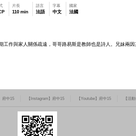
式
片長
語言
字幕
國家
CP
110 min
法語
中文
法國
期工作與家人關係疏遠，哥哥路易斯是教師也是詩人。兄妹兩因
k】府中15
【Instagram】府中15
【Youtube】府中15
【活動