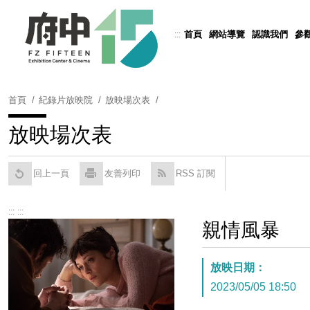
跳
到
首頁
網站導覽
認識我們
參
:::
Powered by
Translate
主
要
內
容
首頁
紀錄片放映院
放映場次表
區
塊
放映場次表
回上一頁
友善列印
RSS 訂閱
:::
:::
親情風暴
放映日期：
2023/05/05 18:50