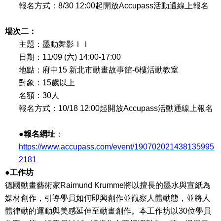
報名方式：
8/30 12:00
起開放
Accupass
活動通線上報名
場次二：
主題：墨動舞影ＩＩ
日期：
11/09 (
六
) 14:00-17:00
地點：府中
15
新北市動畫故事館
-6
樓活動教室
對象：
15
歲以上
名額：
30
人
報名方式：
10/18 12:00
起開放
Accupass
活動通線上報名
●報名網址
：
https://www.accupass.com/event/190702021438135995
2181
●工作坊
德國動畫藝術家
Raimund Krumme
將以擅長的墨水與宣紙為
媒材創作，引導學員如何即興創作並觀察人體動態，並將人
體律動的運動與美感延伸至動畫創作。本工作坊以
30
位學員