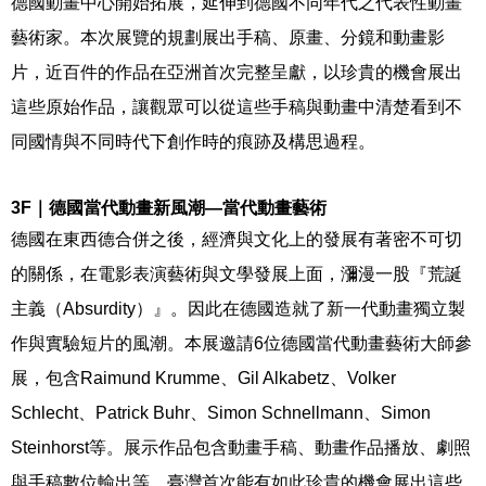
德國動畫中心開始拓展，延伸到德國不同年代之代表性動畫
藝術家。本次展覽的規劃展出手稿、原畫、分鏡和動畫影
片，近百件的作品在亞洲首次完整呈獻，以珍貴的機會展出
這些原始作品，讓觀眾可以從這些手稿與動畫中清楚看到不
同國情與不同時代下創作時的痕跡及構思過程。
3F
｜德國當代動畫新風潮—當代動畫藝術
德國在東西德合併之後，經濟與文化上的發展有著密不可切
的關係，在電影表演藝術與文學發展上面，瀰漫一股『荒誕
主義（
Absurdity
）』。因此在德國造就了新一代動畫獨立製
作與實驗短片的風潮。本展邀請
6
位德國當代動畫藝術大師參
展，包含
Raimund Krumme
、
Gil Alkabetz
、
Volker
Schlecht
、
Patrick Buhr
、
Simon Schnellmann
、
Simon
Steinhorst
等。展示作品包含動畫手稿、動畫作品播放、劇照
與手稿數位輸出等。臺灣首次能有如此珍貴的機會展出這些