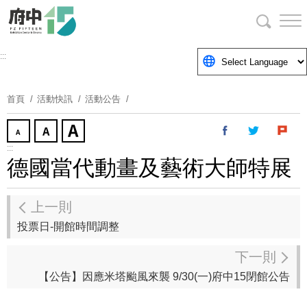
跳
到
主
要
:::
內
容
首頁
活動快訊
活動公告
區
塊
:::
德國當代動畫及藝術大師特展
上一則
投票日-開館時間調整
下一則
【公告】因應米塔颱風來襲 9/30(一)府中15閉館公告