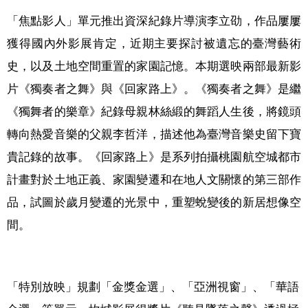
「焦點影人」單元推出資深紀錄片導演李立劭，作品屢屢
獲得國內外影展肯定，近期主要探討被遺忘的臺灣藝術
史，以及土地空間重置的家園記憶。本期選映兩部最新影
片《獨奏者之舞》與《回家路上》。《獨奏者之舞》是繼
《獨舞者的樂章》紀錄母親林絲緞的舞蹈人生後，將鏡頭
轉向熱愛音樂的父親李哲洋，描述他為臺灣音樂史留下寶
貴記錄的故事。《回家路上》是系列拍攝桃園航空城都市
計畫對於土地正義、家園變遷和在地人文關懷的第三部作
品，試圖於歲月變遷的光景中，重塑蛻變後的新居想像空
間。
「特別放映」規劃「金獎金選」、「亞洲視窗」、「華語