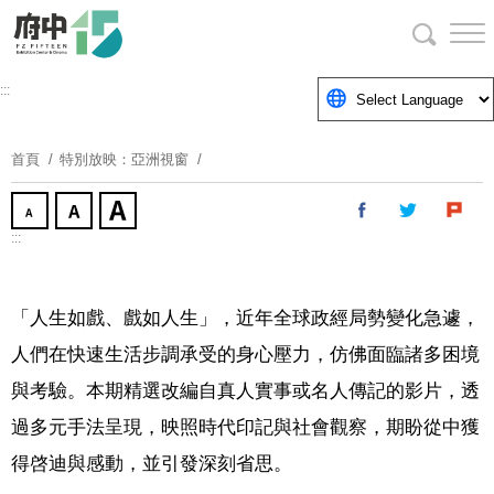
跳
到
主
要
:::
內
容
首頁
特別放映：亞洲視窗
區
塊
:::
「人生如戲、戲如人生」，近年全球政經局勢變化急遽，
人們在快速生活步調承受的身心壓力，仿佛面臨諸多困境
與考驗。本期精選改編自真人實事或名人傳記的影片，透
過多元手法呈現，映照時代印記與社會觀察，期盼從中獲
得啓迪與感動，並引發深刻省思。