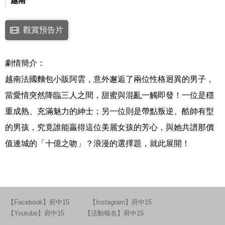
越南
點擊下列連結開啟視窗後，可使用鍵盤Tab鍵移至影片中央播放鍵，再按鍵
觀賞預告片
連結至Youtube網站觀看此影片(開新視窗)
劇情簡介：
越南法國麵包小販阿雲，意外邂逅了兩位性格迥異的男子，
當愛情突然降臨三人之間，甜蜜與混亂一觸即發！一位是穩
重成熟、充滿魅力的紳士；另一位則是帶點叛逆、酷帥有型
的男孩，究竟誰能贏得這位美麗女孩的芳心，與她共譜那價
值連城的「十億之吻」？浪漫的選擇題，就此展開！
【Facebook】府中15
【Instagram】府中15
【Youtube】府中15
【活動報名】府中15