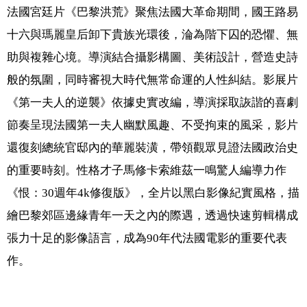
法國宮廷片《巴黎洪荒》聚焦法國大革命期間，國王路易
十六與瑪麗皇后卸下貴族光環後，淪為階下囚的恐懼、無
助與複雜心境。導演結合攝影構圖、美術設計，營造史詩
般的氛圍，同時審視大時代無常命運的人性糾結。影展片
《第一夫人的逆襲》依據史實改編，導演採取詼諧的喜劇
節奏呈現法國第一夫人幽默風趣、不受拘束的風采，影片
還復刻總統官邸內的華麗裝潢，帶領觀眾見證法國政治史
的重要時刻。性格才子馬修卡索維茲一鳴驚人編導力作
《恨：30週年4k修復版》，全片以黑白影像紀實風格，描
繪巴黎郊區邊緣青年一天之內的際遇，透過快速剪輯構成
張力十足的影像語言，成為90年代法國電影的重要代表
作。