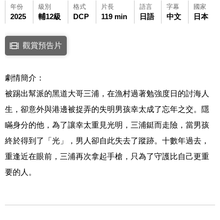
年份
級別
格式
片長
語言
字幕
國家
2025
輔12級
DCP
119 min
日語
中文
日本
點擊下列連結開啟視窗後，可使用鍵盤Tab鍵移至影片中央播放鍵，再按鍵
觀賞預告片
連結至Youtube網站觀看此影片(開新視窗)
劇情簡介：
被踢出幫派的黑道大哥三浦，在漁村過著勉強度日的討海人
生，卻意外與港邊被捉弄的失明男孩幸太成了忘年之交。隱
瞞身分的他，為了讓幸太重見光明，三浦鋌而走險，當男孩
終於得到了「光」，男人卻自此失去了蹤跡。十數年過去，
重逢近在眼前，三浦再次拿起手槍，只為了守護比自己更重
要的人。