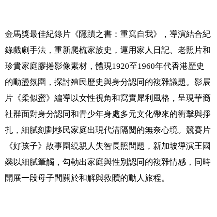
金馬獎最佳紀錄片《隱蹟之書：重寫自我》，導演結合紀
錄戲劇手法，重新爬梳家族史，運用家人日記、老照片和
珍貴家庭膠捲影像素材，體現1920至1960年代香港歷史
的動盪氛圍，探討殖民歷史與身分認同的複雜議題。影展
片《柔似蜜》編導以女性視角和寫實犀利風格，呈現華裔
社群面對身分認同和青少年身處多元文化帶來的衝擊與掙
扎，細膩刻劃移民家庭出現代溝隔閡的無奈心境。競賽片
《好孩子》故事圍繞親人失智長照問題，新加坡導演王國
燊以細膩筆觸，勾勒出家庭與性別認同的複雜情感，同時
開展一段母子間關於和解與救贖的動人旅程。