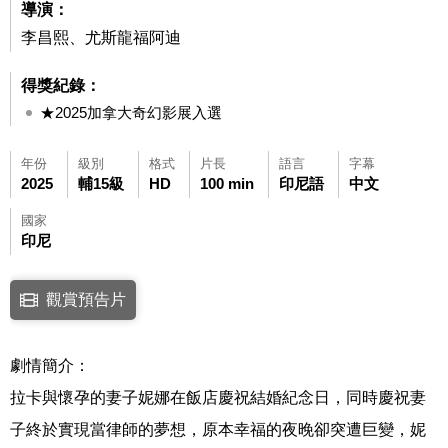
導演：
李昌熙、尤斯龍福阿迪
得獎紀錄：
★2025加拿大奇幻影展入選
年份
級別
格式
片長
語言
字幕
2025
輔15級
HD
100 min
印尼語
中文
國家
印尼
點擊下列連結開啟視窗後，可使用鍵盤Tab鍵移至影片中央播放鍵，再按鍵
觀賞預告片
連結至Youtube網站觀看此影片(開新視窗)
劇情簡介：
拉卡與懷孕的妻子妮娜在飯店慶祝結婚紀念日，同時慶祝妻
子終於實現當律師的夢想，原本幸福的夜晚卻突遭巨變，妮