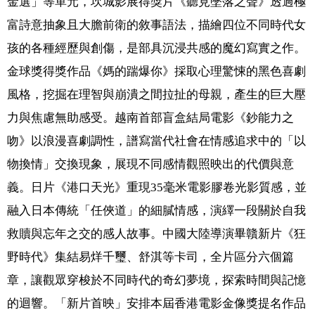
金選」等單元，坎城影展得獎片《聽見墜落之聲》透過極
富詩意抽象且大膽前衛的敘事語法，描繪四位不同時代女
孩的各種經歷與創傷，是部具沉浸共感的魔幻寫實之作。
金球獎得獎作品《媽的踹爆你》採取心理驚悚的黑色喜劇
風格，挖掘在理智與崩潰之間拉扯的母親，產生的巨大壓
力與焦慮無助感受。越南首部盲盒結局電影《鈔能力之
吻》以浪漫喜劇調性，譜寫當代社會在情感追求中的「以
物換情」交換現象，展現不同感情觀照映出的代價與意
義。日片《港口天光》重現35毫米電影膠卷光影質感，並
融入日本傳統「任俠道」的細膩情感，演繹一段關於自我
救贖與忘年之交的感人故事。中國大陸導演畢贛新片《狂
野時代》集結易烊千璽、舒淇等卡司，全片區分六個篇
章，讓觀眾穿梭於不同時代的奇幻夢境，探索時間與記憶
的迴響。「新片首映」安排本屆香港電影金像獎提名作品