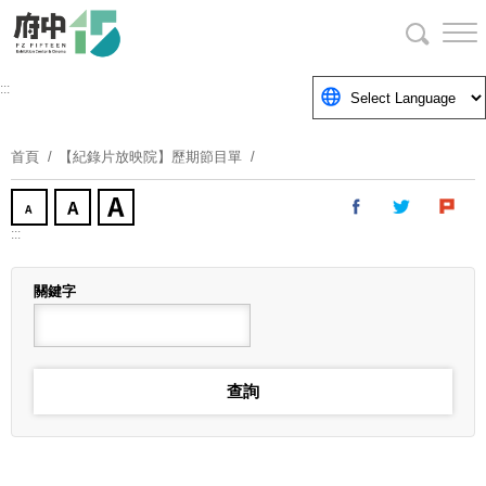
跳
到
主
要
:::
內
容
首頁
【紀錄片放映院】歷期節目單
區
塊
:::
關鍵字