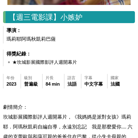
【週三電影課】小嫉妒
導演：
瑪莉耶阿瑪秋凱莉巴薩
得獎紀錄：
★坎城影展國際影評人週開幕片
年份
級別
片長
語言
字幕
國家
2023
普遍級
84 min
法語
中文字幕
法國
劇情簡介：
坎城影展國際影評人週開幕片，《我媽媽是派對女孩》瑪莉
耶．阿瑪秋凱莉自編自導，永遠別忘記 我是那麼愛你.... 六
歲的克蕾歐與和藹可親的爸爸住在巴黎，從小失去母親的