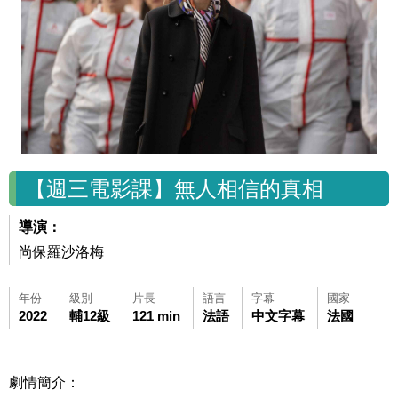
【週三電影課】無人相信的真相
導演：
尚保羅沙洛梅
年份
級別
片長
語言
字幕
國家
2022
輔12級
121 min
法語
中文字幕
法國
劇情簡介：