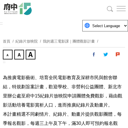
跳
到
主
要
:::
內
容
首頁
紀錄片放映院
我的週三電影課｜團體觀影計畫
區
塊
:::
為推廣電影藝術、培育全民電影教育及深耕市民與館舍聯
結，特規劃旨案計畫，歡迎學校、非營利公益團體、新北市
里辦公處至府中
15
紀錄片放映院申請團體免費觀影，藉由觀
影活動培養電影賞析人口，進而推廣紀錄片及動畫片。
本計畫精選不同劇情片、紀錄片、動畫片提供觀影團體，每
季報名觀影，每週三上午及下午，滿
30
人即可預約報名觀