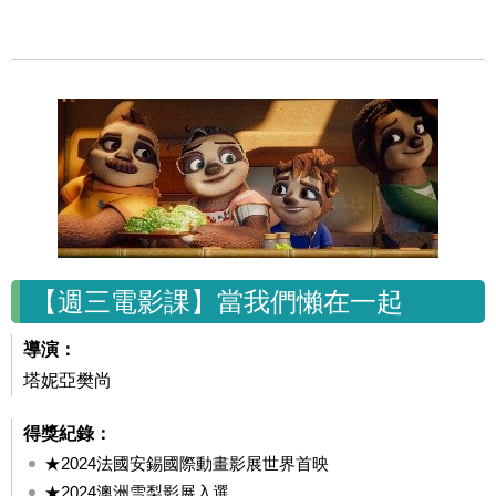
【週三電影課】當我們懶在一起
導演：
塔妮亞樊尚
得獎紀錄：
★2024法國安錫國際動畫影展世界首映
★2024澳洲雪梨影展入選