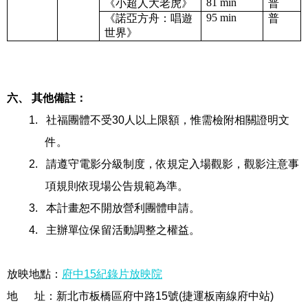
81 min
《小超人大老虎》
普
95 min
《諾亞方舟：唱遊
普
世界》
六、 其他備註：
1.
社福團體不受
30
人以上限額，惟需檢附相關證明文
件。
2.
請遵守電影分級制度，依規定入場觀影，觀影注意事
項規則依現場公告規範為準。
3.
本計畫恕不開放營利團體申請。
4.
主辦單位保留活動調整之權益。
放映地點：
府中
15
紀錄片放映院
地
址：新北市板橋區府中路
15
號
(
捷運板南線府中站
)