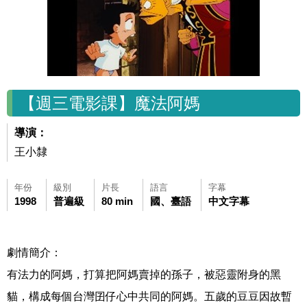
【週三電影課】魔法阿媽
導演：
王小隸
年份
級別
片長
語言
字幕
1998
普遍級
80 min
國、臺語
中文字幕
劇情簡介：
有法力的阿媽，打算把阿媽賣掉的孫子，被惡靈附身的黑
貓，構成每個台灣囝仔心中共同的阿媽。五歲的豆豆因故暫