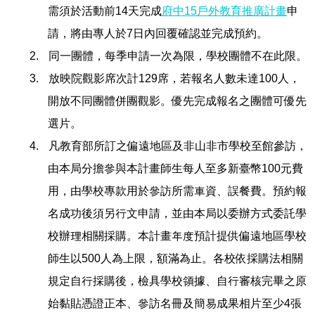
需須於活動前
14
天完成
府中
15
戶外教育推廣計畫
申
請，將由專人於
7
日內回覆確認並完成預約。
2.
同一團體，每季申請一次為限，學校團體不在此限。
3.
放映院觀影席次計
129
席，若報名人數未達
100
人，
開放不同團體併團觀影。優先完成報名之團體可優先
選片。
4.
凡教育部所訂之偏遠地區及非山非市學校至館參訪，
由本局分擔參與本計畫師生每人至多新臺幣
100
元費
用，由學校專款用於參訪所需車資、誤餐費。預約報
名成功後須另行文申請，並由本局以委辦方式委託學
校辦理相關採購。本計畫年度預計提供偏遠地區學校
師生以
500
人為上限，額滿為止。各校依採購法相關
規定自行採購後，檢具學校領據、自行審核完畢之原
始黏貼憑證正本、參訪名冊及簡易成果相片至少
4
張