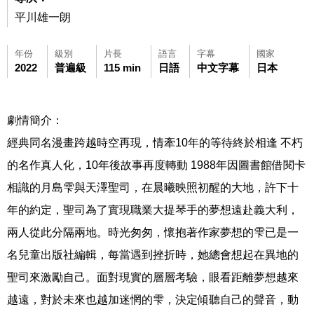
平川雄一朗
年份
級別
片長
語言
字幕
國家
2022
普遍級
115 min
日語
中文字幕
日本
劇情簡介：
經典同名漫畫跨越時空再現，情牽10年的等待終於相逢 不朽
的名作真人化，10年後故事再度轉動 1988年因圖書館借閱卡
相識的月島雫與天澤聖司，在晨曦映照初醒的大地，許下十
年的約定，聖司為了實現職業大提琴手的夢想遠赴義大利，
兩人從此分隔兩地。時光匆匆，懷抱著作家夢想的雫已是一
名兒童出版社編輯，每當遇到挫折時，她總會想起在異地的
聖司來激勵自己。面對現實的層層考驗，眼看距離夢想越來
越遠，對於未來也越加迷惘的雫，決定傾聽自己的聲音，動