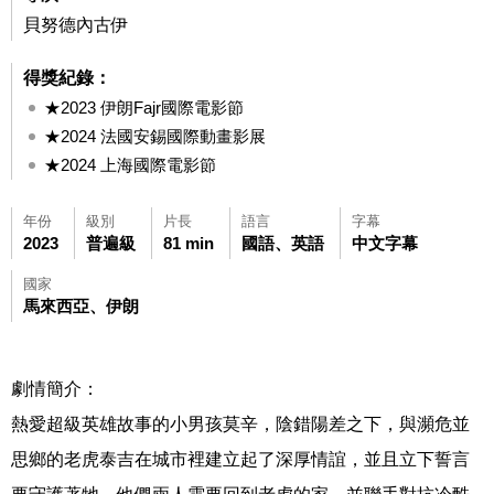
貝努德內古伊
得獎紀錄：
★2023 伊朗Fajr國際電影節
★2024 法國安錫國際動畫影展
★2024 上海國際電影節
年份
級別
片長
語言
字幕
2023
普遍級
81 min
國語、英語
中文字幕
國家
馬來西亞、伊朗
劇情簡介：
熱愛超級英雄故事的小男孩莫辛，陰錯陽差之下，與瀕危並
思鄉的老虎泰吉在城市裡建立起了深厚情誼，並且立下誓言