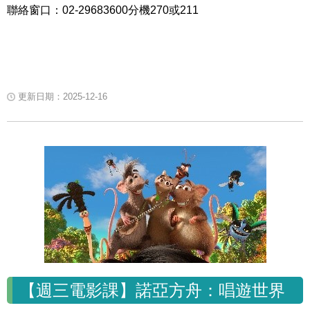
聯絡窗口：
02-29683600
分機
270
或
211
更新日期：2025-12-16
【週三電影課】諾亞方舟：唱遊世界