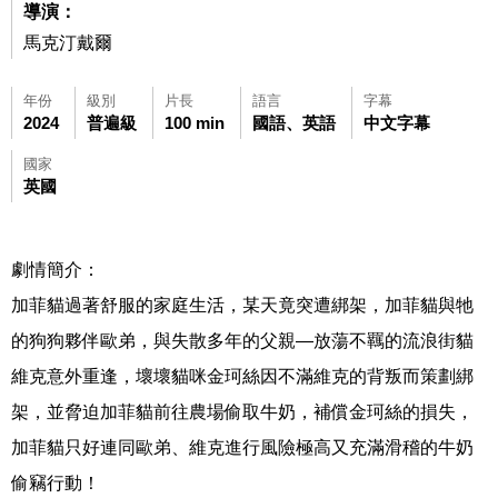
導演：
馬克汀戴爾
年份
級別
片長
語言
字幕
2024
普遍級
100 min
國語、英語
中文字幕
國家
英國
劇情簡介：
加菲貓過著舒服的家庭生活，某天竟突遭綁架，加菲貓與牠
的狗狗夥伴歐弟，與失散多年的父親—放蕩不羈的流浪街貓
維克意外重逢，壞壞貓咪金珂絲因不滿維克的背叛而策劃綁
架，並脅迫加菲貓前往農場偷取牛奶，補償金珂絲的損失，
加菲貓只好連同歐弟、維克進行風險極高又充滿滑稽的牛奶
偷竊行動！