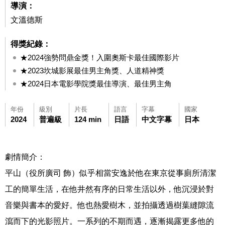
導演：
文溫德斯
得獎紀錄：
★2024強勢問鼎金獎！入圍奧斯卡最佳國際影片
★2023坎城影展最佳男主角獎、人道精神獎
★2024日本電影學院獎最佳導演、最佳男主角
年份
級別
片長
語言
字幕
國家
2024
普遍級
124 min
日語
中文字幕
日本
劇情簡介：
平山（役所廣司 飾）似乎相當安逸於他在東京從事廁所清潔
工的簡單生活，在他井然有序的日常生活以外，他沉浸於對
音樂與書本的愛好。他也熱愛樹木，並拍攝透過樹葉縫隙流
瀉而下的光影照片。一系列的不期而遇，逐漸揭露更多他的