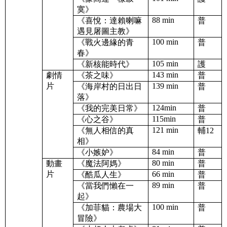
寞》
88 min
《喜悅：達賴喇嘛
普
遇見屠圖主教》
100 min
《戰火邊緣的青
普
春》
105 min
《新核能時代》
護
143 min
劇情
《茶之味》
普
片
139 min
《海岸村的日出日
普
落》
124min
《我的完美日常》
普
115min
《心之谷》
普
121 min
《無人相信的真
輔
12
相》
84 min
《小嫉妒》
普
80 min
動畫
《魔法阿媽》
普
片
66 min
《酷瓜人生》
普
89 min
《當我們懶在一
普
起》
100 min
《加菲貓：農場大
普
冒險》