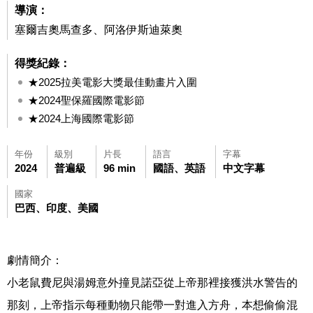
導演：
塞爾吉奧馬查多、阿洛伊斯迪萊奧
得獎紀錄：
★2025拉美電影大獎最佳動畫片入圍
★2024聖保羅國際電影節
★2024上海國際電影節
年份
級別
片長
語言
字幕
2024
普遍級
96 min
國語、英語
中文字幕
國家
巴西、印度、美國
劇情簡介：
小老鼠費尼與湯姆意外撞見諾亞從上帝那裡接獲洪水警告的
那刻，上帝指示每種動物只能帶一對進入方舟，本想偷偷混