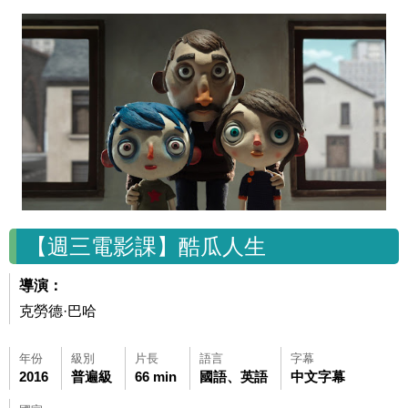
【週三電影課】酷瓜人生
導演：
克勞德·巴哈
年份
級別
片長
語言
字幕
2016
普遍級
66 min
國語、英語
中文字幕