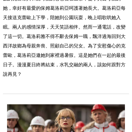
她，幸好有最愛的保姆葛洛莉亞呵護著她長大。葛洛莉亞每
天接送克蕾歐上下學，陪她到公園玩耍，晚上唱歌哄她入
眠。兩人的感情深厚，天天笑語相伴。然而一通電話，改變
了這一切。葛洛莉雅不得不辭去保姆一職，飄洋過海回到大
西洋故鄉為母親奔喪、照顧自己的兒女。為了安慰傷心的克
蕾歐，葛洛莉亞邀她到家裡過暑假。這是她們在一起的最後
日子。漫漫夏日終將結束，水乳交融的兩人，該如何跟對方
說再見？