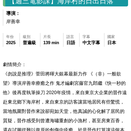
【週三電影課】海岸村的日出日落
導演：
岸善幸
年份
級別
片長
語言
字幕
國家
2025
普遍級
139 min
日語
中文字幕
日本
劇情簡介：
《勿說是推理》菅田將暉大銀幕最新力作 《（非）一般欲
望》導演岸善幸療癒之作 鬼才編劇宮藤官九郎繼《快一秒的
他》後再度執筆操刀 2020年疫情，來自東京大企業的晉作遠
赴東北鄉下海岸村，來自東京的訪客讓當地居民有些驚慌，
當地氛圍對晉作來說卻宛如天堂，他真誠的心化解了居民的
質疑，晉作感受到曾遭海嘯重創的小漁村，甚至房東百香，
還在試圖從難以復原的創傷中痊癒，於是晉作打算讓這個本