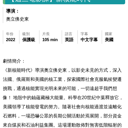
導演：
奧立佛史東
年份
級別
片長
語言
字幕
國家
2022
保護級
105 min
英語
中文字幕
美國
劇情簡介：
《新核能時代》導演奧立佛史東，以影史未見的方式，深入
法國、俄羅斯和美國的核工業，探索國際社會克服氣候變遷
挑戰，通過核能實現光明未來的可能，一切遠超乎我們想
像！ 地殼中的鈾蘊藏極大能量。科學在20世紀中葉釋放它，
美國領導了核能發電的努力。隨著社會向核能過渡並遠離化
石燃料，一場恐嚇公眾的長期公關活動於焉展開，部分資金
來自煤炭和石油利益集團。這場運動散佈對無害低階輻射的