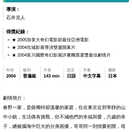
導演：
石井克人
得獎紀錄：
★ 2005加拿大奇幻電影節最佳亞洲電影
★ 2004坎城影展導演雙週開幕片
★ 2004富川國際奇幻影展評審團票選獎最佳劇情片
年份
級別
片長
語言
字幕
國家
2004
普遍級
143 min
日語
中文字幕
日本
劇情簡介：
春野一家，是個獨特卻溫馨的家庭，住在東京近郊寧靜的山
中小鎮，生活偶有挑戰，但不減他們的幸福與愛，六歲的幸
子，總被腦海中巨大的分身困擾，哥哥阿一則情竇初開，母