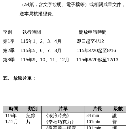
（
a4
紙，含文字說明、電子檔等）或相關成果文件，
送本局核撥經費。
季別 執行時間 開放申請時間
第
1
季
115
年
1
、
2
、
3
、
4
月 即日起至
4/12
第
2
季
115
年
5
、
6
、
7
、
8
月
115
年
4/20
起至
8/16
第
3
季
115
年
9
、
10
、
11
、
12
月
115
年
8/20
起至
12/13
五、 放映片單：
時間
類別
片單
片長
級數
84 min
115
年
紀錄
《浪浪時光》
護
1-12
月
片
101min
《幸福巧克力》
普
101 min
《像高達一樣寂
護