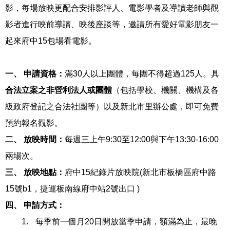
影，每場放映更配合安排影評人、電影學者及導讀老師與觀
影者進行映前導讀、映後座談等，邀請所有愛好電影朋友一
起來府中
15
包場看電影。
一、 申請資格：
滿
30
人以上團體，每團不得超過
125
人。具
合法立案之非營利法人或團體
（包括學校、機關、機構及各
級政府登記之合法社團等）以及新北市里辦公處，即可免費
預約報名觀影。
二、 放映時間：
每週三上午
9:30
至
12:00
與下午
13:30-16:00
兩場次。
三、 放映地點：
府中
15
紀錄片放映院
(
新北市板橋區府中路
15
號
b1
，捷運板南線府中站
2
號出口
)
四、
申請方式：
1.
每季前一個月
20
日開放當季申請，額滿為止，最晚