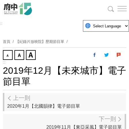
跳
到
主
要
:::
內
容
首頁
【紀錄片放映院】歷期節目單
區
塊
:::
2019年12月【未來城市】電子
節目單
上一則
2020年1月【北國韻律】電子節目單
下一則
2019年11月【東亞采風】電子節目單