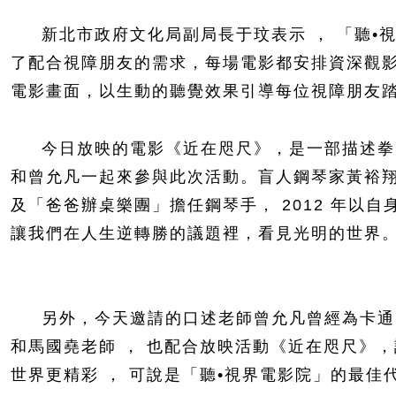
新北市政府文化局副局長于玟表示 ， 「聽•視
了配合視障朋友的需求，每場電影都安排資深觀
電影畫面，以生動的聽覺效果引導每位視障朋友踏入電
今日放映的電影《近在咫尺》，是一部描述拳擊
和曾允凡一起來參與此次活動。盲人鋼琴家黃裕
及「爸爸辦桌樂團」擔任鋼琴手， 2012 年以
讓我們在人生逆轉勝的議題裡，看見光明的世界
另外，今天邀請的口述老師曾允凡曾經為卡通《 
和馬國堯老師 ， 也配合放映活動《近在咫尺》，
世界更精彩 ， 可說是「聽•視界電影院」的最佳