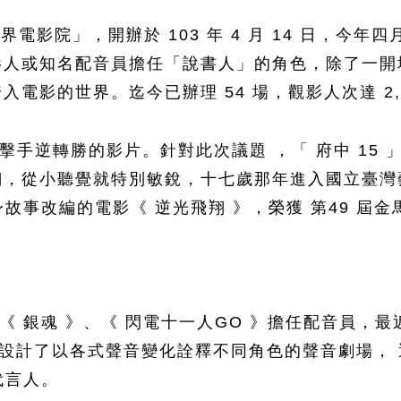
界電影院」，開辦於 103 年 4 月 14 日，
影人或知名配音員擔任「說書人」的角色，除了一開
影的世界。迄今已辦理 54 場，觀影人次達 2,4
手逆轉勝的影片。針對此次議題 ，「 府中 15 
翔，從小聽覺就特別敏銳，十七歲那年進入國立臺灣
自身故事改編的電影《 逆光飛翔 》，榮獲 第49 
。
銀魂 》、《 閃電十一人GO 》擔任配音員，最近也
設計了以各式聲音變化詮釋不同角色的聲音劇場， 透
代言人。