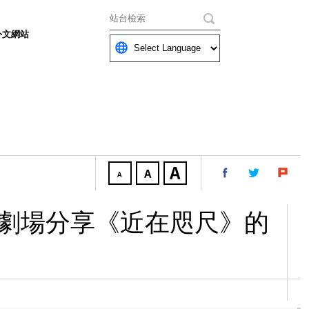
關鍵字
外文網站
音劇場分享《近在咫尺》的