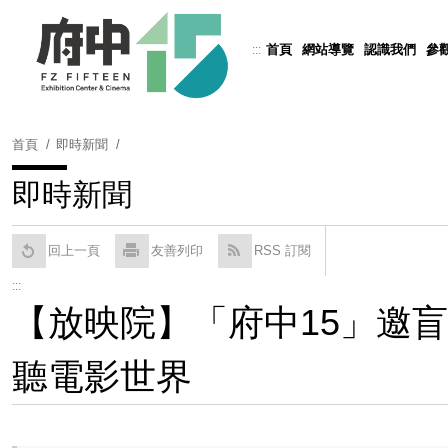
跳
到
首頁
網站導覽
認識我們
參
:::
Powered by
Translate
主
要
內
容
首頁
即時新聞
區
塊
即時新聞
回上一頁
友善列印
RSS 訂閱
:::
【放映院】「府中15」邀
聽電影世界