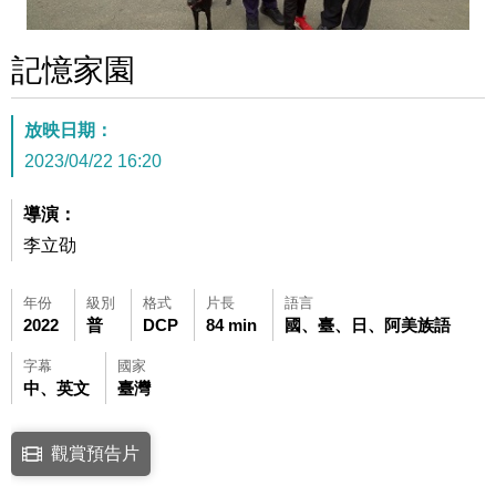
記憶家園
放映日期：
2023/04/22 16:20
導演：
李立劭
年份
級別
格式
片長
語言
2022
普
DCP
84 min
國、臺、日、阿美族語
字幕
國家
中、英文
臺灣
點擊下列連結開啟視窗後，可使用鍵盤Tab鍵移至影片中央播放鍵，再按鍵
觀賞預告片
連結至Youtube網站觀看此影片(開新視窗)