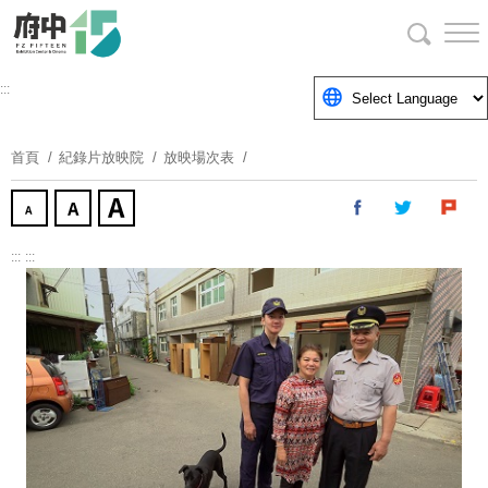
跳
到
主
要
:::
內
容
首頁
紀錄片放映院
放映場次表
區
塊
:::
:::