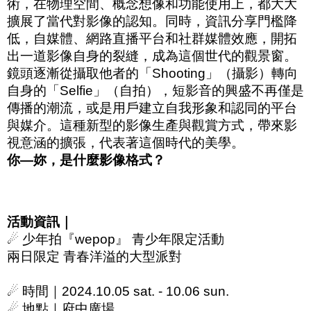
術，在物理空間、概念想像和功能使用上，都大大
擴展了當代對影像的認知。同時，資訊分享門檻降
低，自媒體、網路直播平台和社群媒體效應，開拓
出一道影像自身的裂縫，成為這個世代的觀景窗。
鏡頭逐漸從攝取他者的「
Shooting
」（攝影）轉向
自身的「
Selfie
」（自拍），短影音的興盛不再僅是
傳播的潮流，或是用戶建立自我形象和認同的平台
與媒介。這種新型的影像生產與觀賞方式，帶來影
視意涵的擴張，代表著這個時代的美學。
你
—
妳，是什麼影像格式？
活動資訊｜
☄
少年拍『
wepop
』 青少年限定活動
兩日限定 青春洋溢的大型派對
☄
時間｜
2024.10.05 sat. - 10.06 sun.
☄
地點｜府中廣場