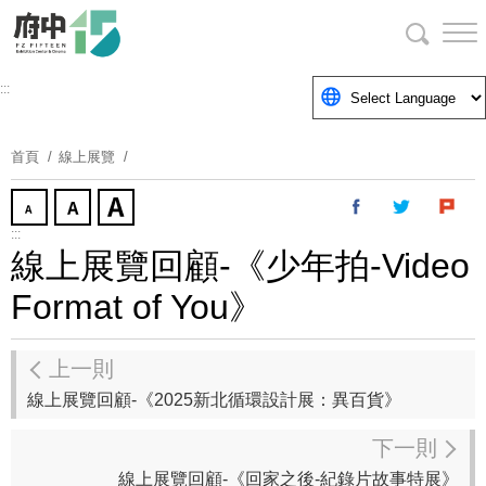
跳
到
主
要
:::
內
容
首頁
線上展覽
區
塊
:::
線上展覽回顧-《少年拍-Video
Format of You》
上一則
線上展覽回顧-《2025新北循環設計展：異百貨》
下一則
線上展覽回顧-《回家之後-紀錄片故事特展》