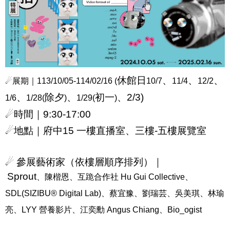
休館日
、
、
、
☄
展期｜
113/10/05-114/02/16 (
10/7
11/4
12/2
、
除夕
、
初一
、
2/3)
1/6
1/28(
)
1/29(
)
☄
時間｜
9:30-17:00
☄
地點｜府中
15
一樓直播室、三樓
-
五樓展覽室
☄
參展藝術家（依樓層順序排列）｜
Sprout
、陳楷恩、互跪合作社
Hu Gui Collective
、
SDL(SIZIBU® Digital Lab)
、蔡宜豫、劉瑞芸、吳美琪、林瑜
亮、
LYY
營養影片、江奕勳
Angus Chiang
、
Bio_ogist