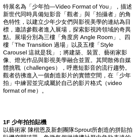
特展名為「少年拍
—Video Format of You
」，描述
新世代同時具備短影音「觀者」與「拍攝者」的角
色特性，以建立少年少女們與影視美學的連結為目
標，邀請參觀者進入展場，探索影視跨領域的奇異
點。展場分別為三樓「角度房
Angle Room
」、四
樓「
The Transition
過場」以及五樓「
Style
Carousel
這就是我」；將建築、裝置、藝術家影
像、燈光作品與影視美學融合並置。其間散佈自媒
體挑戰（
challenges
），呼應短影音的流行趨勢。
觀者彷彿進入一個創造影片的實體空間，在「少年
拍」中練習並完成屬於自己的影片格式（
video
format of me
）。
1F
少年拍拍貼機
以藝術家 陳楷恩及新創團隊
Sprout
所創造的拼貼拍