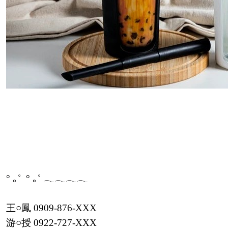
° ｡˚ ° ｡˚ 𓂃𓂃𓂃𓂃
王○鳳 0909-876-XXX
游○授 0922-727-XXX