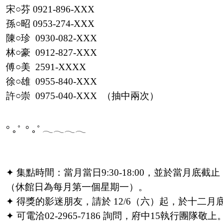
宋○芬 0921-896-XXX
孫○昭 0953-274-XXX
陳○珍 0930-082-XXX
林○豪 0912-827-XXX
傅○美 2591-XXXX
徐○雄 0955-840-XXX
許○崇 0975-040-XXX （抽中兩次）
° ｡˚ ° ｡˚ 𓂃𓂃𓂃𓂃
✦ 集點時間：當月當日9:30-18:00，並於當月底截止
（休館日為每月第一個星期一）。
✦ 得獎的影迷朋友，請於 12/6（六）起，於十二
✦ 可電洽02-2965-7186 詢問，府中15執行團隊敬上