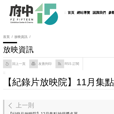
跳
到
首頁
網站導覽
認識我們
參
:::
Powered by
Translate
主
要
內
容
首頁
放映資訊
區
塊
放映資訊
回上一頁
友善列印
RSS 訂閱
:::
【紀錄片放映院】11月集
上一則
【紀錄片放映院】12月集點抽得獎名單