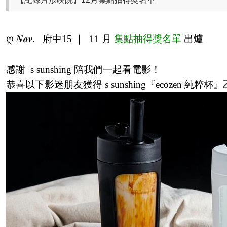
ღ 𝑵𝒐𝒗. 府中15 ｜ 11 月
集點抽得獎名單
出爐
感謝 s sunshing 陪我們一起看電影！
恭喜以下影迷朋友獲得 s sunshing『ecozen 純粹杯