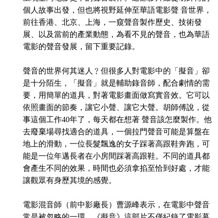
個人故事出發，但也將視野延伸至華語電影聲 音世界，
前往香港、北京、上海，一窺聲音製作歷史、技術發
展、以及當前的產業動態，為看不見的聲音，也為華語
電影的聲音發展，留下重要記錄。
聲音的世界何其迷人﹖但很多人對電影中的「擬音」卻
是十分陌生，「擬音」就是輔助錄音師，配合劇情的需
要，用簡單的道具，對著電影畫面做寫實音效。它可以
依照畫面的節奏，讓它小聲、讓它大聲。胡師傅說，從
事這個工作40年了，每天都在想著 聲音該怎麼製作。他
去廢棄場尋找適合的道具，一個拉門聲音可能是算盤在
地上的滑動，一位長髮飄逸的女子踩著高跟鞋奔跑，可
能是一位年邁長者在小房間踩著高跟鞋。不同的道具都
會產生不同的效果，時間也必須拿掐至恰到好處，才能
讓觀眾有身歷其境的感覺。
電影混音師（前中影廠長）曹源峰表示，在電影中聲音
常是被忽略的一環，《擬音》這部片不僅紀錄了電影幕