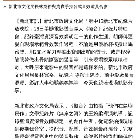
新北市文化局長林寬裕與貴賓手持各式音效道具合影
【新北市訊】新北市政府文化局「府中15新北市紀錄片
放映院」28日舉辦電影聲音職人《擬音》紀錄片特映
會，記錄臺灣資深音效師胡定一的創作生涯。胡師傅更
親自現場示範音效製作過程，不論是用優格杯模擬出馬
蹄聲、用2支水泥刀摩擦出寶劍出鞘的聲音、或是捏碎
龍眼乾做出骨頭斷裂的聲音等，引來現場觀眾嘖嘖稱
奇，大呼原來電影中的聲音都是這樣來的。新北市政府
文化局局長林寬裕、紀錄片 導演王婉柔、前中影廠長曹
源豐、影評人李幼鸚鵡鵪鶉等，今天也親蒞現場觀影分
享。
新北市政府文化局表示，《擬音》由拍攝「他們在島嶼
寫作」文學紀錄片《無岸之河》的王婉柔導演執導，記
錄臺灣資深音效師胡定一的創作生涯，從電影拍攝現場
到後期錄音室，從配音、配樂、音效到最終混音，完整
呈現臺灣電影史中的聲音製作。這部影片雖從胡師傅的