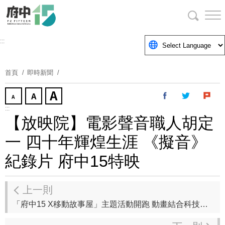
跳
到
主
要
:::
內
容
首頁
即時新聞
區
塊
:::
【放映院】電影聲音職人胡定
一 四十年輝煌生涯 《擬音》
紀錄片 府中15特映
上一則
「府中15 X移動故事屋」主題活動開跑 動畫結合科技真人4D互動劇場 即日起開放售票