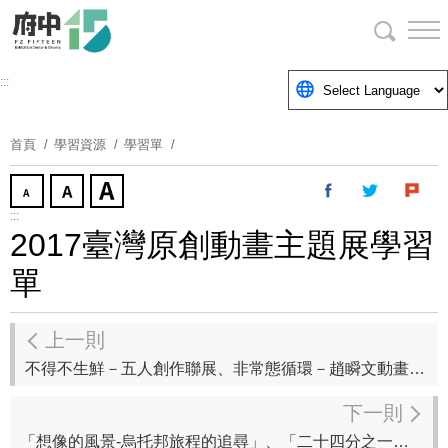
跳
到
主
要
:::
內
容
首頁
學習資源
學習單
區
塊
:::
2017臺灣原創動畫主題展學習
單
上一則
不得不生鮮－五人創作聯展、非常態循環－趙瞬文動畫裝置展、動得隆咚鏘－動畫聯展
下一則
「想像的風景-烏托邦旅程的追尋」、「二十四分之一的殘影」特展學習單