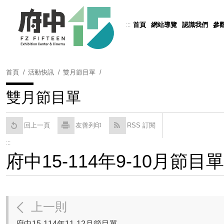
跳
到
首頁
網站導覽
認識我們
參
:::
Powered by
Translate
主
要
內
容
首頁
活動快訊
雙月節目單
區
塊
雙月節目單
回上一頁
友善列印
RSS 訂閱
:::
府中15-114年9-10月節目單
上一則
府中15-114年11-12月節目單