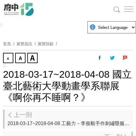
跳
到
主
要
:::
內
容
首頁
展覽資訊
展覽回顧
區
塊
:::
2018-03-17~2018-04-08 國立
臺北藝術大學動畫學系聯展
《啊你再不睡啊？》
上一則
2018-03-17~2018-04-08 工藝力－李俊毅手作刺繡暨服裝創作個展