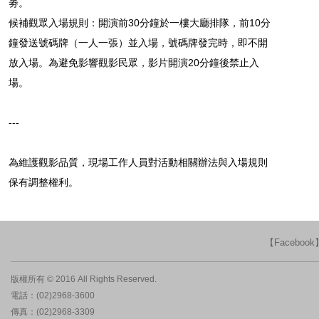
劵。
候補觀眾入場規則：開演前30分鐘於一樓大廳排隊，前10分
鐘發送號碼牌（一人一張）並入場，號碼牌發完時，即不開
放入場。為避免影響觀影民眾，影片開演20分鐘後禁止入
場。
---
為維護觀影品質，現場工作人員對活動相關辦法與入場規則
保有調整權利。
【Faceboo
版權所有 © 2016 All Rights Reserved.
電話：(02)2968-3600
傳真：(02)2968-3309