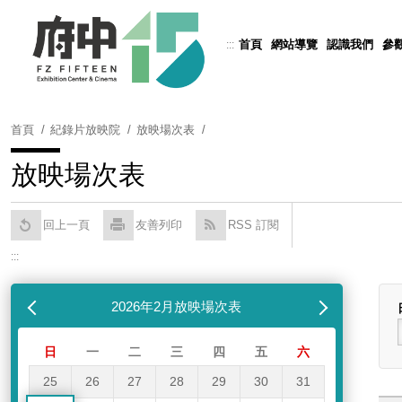
跳
到
首頁
網站導覽
認識我們
參
:::
Powered by
Translate
主
要
內
容
首頁
紀錄片放映院
放映場次表
區
塊
放映場次表
回上一頁
友善列印
RSS 訂閱
:::
跳過放映場次表
列表
月
2026年2月放映場次表
下個月
日
一
二
三
四
五
六
25
26
27
28
29
30
31