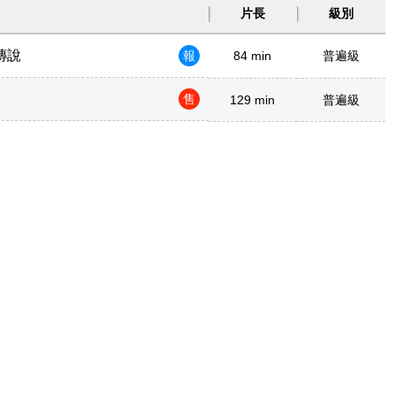
片長
級別
傳說
報
84 min
普遍級
售
129 min
普遍級