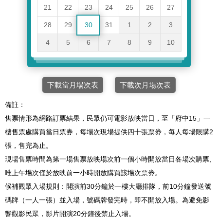
21
22
23
24
25
26
27
28
29
30
31
1
2
3
4
5
6
7
8
9
10
下載當月場次表
下載次月場次表
備註：
售票情形為網路訂票結果，民眾仍可電影放映當日，至「府中15」一
樓售票處購買當日票券，每場次現場提供四十張票劵，每人每場限購2
張，售完為止。
現場售票時間為第一場售票放映場次前一個小時開放當日各場次購票,
唯上午場次僅於放映前一小時開放購買該場次票劵。
候補觀眾入場規則：開演前30分鐘於一樓大廳排隊，前10分鐘發送號
碼牌（一人一張）並入場，號碼牌發完時，即不開放入場。為避免影
響觀影民眾，影片開演20分鐘後禁止入場。