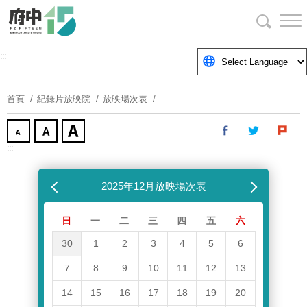
跳
到
主
要
:::
內
容
首頁
紀錄片放映院
放映場次表
區
塊
:::
跳過放映場次表
上個月
2025年12月放映場次表
下個月
日
一
二
三
四
五
六
30
1
2
3
4
5
6
7
8
9
10
11
12
13
14
15
16
17
18
19
20