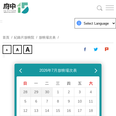
跳
到
主
要
:::
內
容
首頁
紀錄片放映院
放映場次表
區
塊
:::
跳過放映場次表
上個月
2026年7月放映場次表
下個月
日
一
二
三
四
五
六
28
29
30
1
2
3
4
5
6
7
8
9
10
11
12
13
14
15
16
17
18