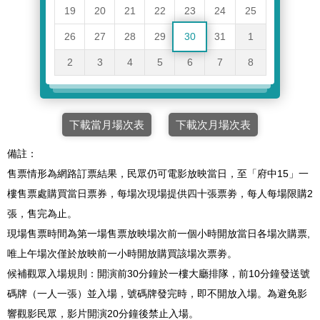
19
20
21
22
23
24
25
26
27
28
29
30
31
1
2
3
4
5
6
7
8
下載當月場次表
下載次月場次表
備註：
售票情形為網路訂票結果，民眾仍可電影放映當日，至「府中15」一
樓售票處購買當日票券，每場次現場提供四十張票劵，每人每場限購2
張，售完為止。
現場售票時間為第一場售票放映場次前一個小時開放當日各場次購票,
唯上午場次僅於放映前一小時開放購買該場次票劵。
候補觀眾入場規則：開演前30分鐘於一樓大廳排隊，前10分鐘發送號
碼牌（一人一張）並入場，號碼牌發完時，即不開放入場。為避免影
響觀影民眾，影片開演20分鐘後禁止入場。