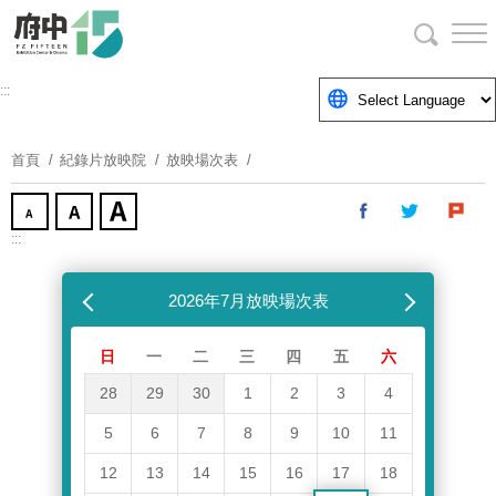
跳
到
主
要
:::
內
容
首頁
紀錄片放映院
放映場次表
區
塊
:::
跳過放映場次表
上個月
2026年7月放映場次表
下個月
日
一
二
三
四
五
六
28
29
30
1
2
3
4
5
6
7
8
9
10
11
12
13
14
15
16
17
18