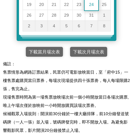
19
20
21
22
23
24
25
26
27
28
29
30
31
1
2
3
4
5
6
7
8
下載當月場次表
下載次月場次表
備註：
售票情形為網路訂票結果，民眾仍可電影放映當日，至「府中15」一
樓售票處購買當日票券，每場次現場提供四十張票劵，每人每場限購2
張，售完為止。
現場售票時間為第一場售票放映場次前一個小時開放當日各場次購票,
唯上午場次僅於放映前一小時開放購買該場次票劵。
候補觀眾入場規則：開演前30分鐘於一樓大廳排隊，前10分鐘發送號
碼牌（一人一張）並入場，號碼牌發完時，即不開放入場。為避免影
響觀影民眾，影片開演20分鐘後禁止入場。