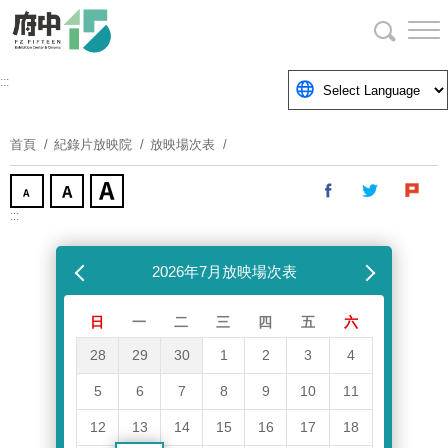
跳
到
主
要
:::
內
容
首頁
紀錄片放映院
放映場次表
區
塊
:::
跳過放映場次表
上個月
2026年7月放映場次表
下個月
日
一
二
三
四
五
六
28
29
30
1
2
3
4
5
6
7
8
9
10
11
12
13
14
15
16
17
18