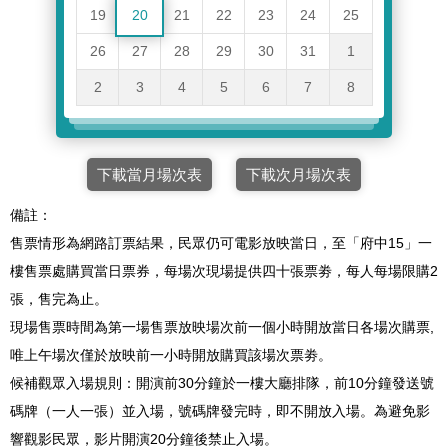
19
20
21
22
23
24
25
26
27
28
29
30
31
1
2
3
4
5
6
7
8
下載當月場次表
下載次月場次表
備註：
售票情形為網路訂票結果，民眾仍可電影放映當日，至「府中15」一
樓售票處購買當日票券，每場次現場提供四十張票劵，每人每場限購2
張，售完為止。
現場售票時間為第一場售票放映場次前一個小時開放當日各場次購票,
唯上午場次僅於放映前一小時開放購買該場次票劵。
候補觀眾入場規則：開演前30分鐘於一樓大廳排隊，前10分鐘發送號
碼牌（一人一張）並入場，號碼牌發完時，即不開放入場。為避免影
響觀影民眾，影片開演20分鐘後禁止入場。