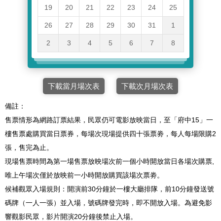
19
20
21
22
23
24
25
26
27
28
29
30
31
1
2
3
4
5
6
7
8
下載當月場次表
下載次月場次表
備註：
售票情形為網路訂票結果，民眾仍可電影放映當日，至「府中15」一
樓售票處購買當日票券，每場次現場提供四十張票劵，每人每場限購2
張，售完為止。
現場售票時間為第一場售票放映場次前一個小時開放當日各場次購票,
唯上午場次僅於放映前一小時開放購買該場次票劵。
候補觀眾入場規則：開演前30分鐘於一樓大廳排隊，前10分鐘發送號
碼牌（一人一張）並入場，號碼牌發完時，即不開放入場。為避免影
響觀影民眾，影片開演20分鐘後禁止入場。