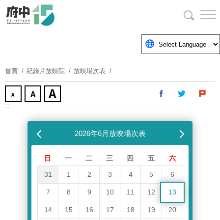
跳
到
主
要
:::
內
容
首頁
紀錄片放映院
放映場次表
區
塊
:::
跳過放映場次表
上個月
2026年6月放映場次表
下個月
日
一
二
三
四
五
六
31
1
2
3
4
5
6
7
8
9
10
11
12
13
14
15
16
17
18
19
20