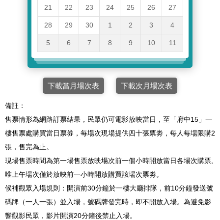
21
22
23
24
25
26
27
28
29
30
1
2
3
4
5
6
7
8
9
10
11
下載當月場次表
下載次月場次表
備註：
售票情形為網路訂票結果，民眾仍可電影放映當日，至「府中15」一
樓售票處購買當日票券，每場次現場提供四十張票劵，每人每場限購2
張，售完為止。
現場售票時間為第一場售票放映場次前一個小時開放當日各場次購票,
唯上午場次僅於放映前一小時開放購買該場次票劵。
候補觀眾入場規則：開演前30分鐘於一樓大廳排隊，前10分鐘發送號
碼牌（一人一張）並入場，號碼牌發完時，即不開放入場。為避免影
響觀影民眾，影片開演20分鐘後禁止入場。