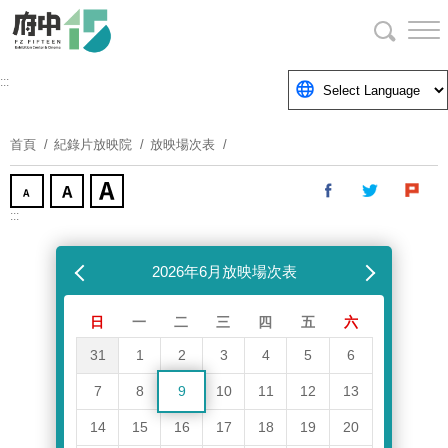
跳
到
主
要
:::
內
容
首頁
紀錄片放映院
放映場次表
區
塊
:::
跳過放映場次表
上個月
2026年6月放映場次表
下個月
日
一
二
三
四
五
六
31
1
2
3
4
5
6
7
8
9
10
11
12
13
14
15
16
17
18
19
20