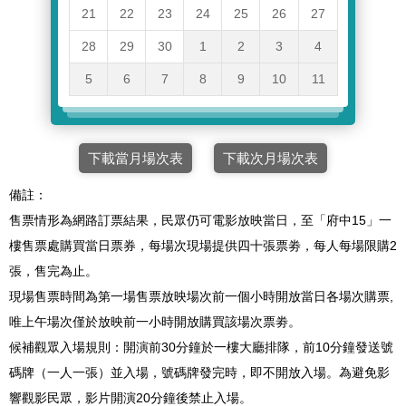
21
22
23
24
25
26
27
28
29
30
1
2
3
4
5
6
7
8
9
10
11
下載當月場次表
下載次月場次表
備註：
售票情形為網路訂票結果，民眾仍可電影放映當日，至「府中15」一
樓售票處購買當日票券，每場次現場提供四十張票劵，每人每場限購2
張，售完為止。
現場售票時間為第一場售票放映場次前一個小時開放當日各場次購票,
唯上午場次僅於放映前一小時開放購買該場次票劵。
候補觀眾入場規則：開演前30分鐘於一樓大廳排隊，前10分鐘發送號
碼牌（一人一張）並入場，號碼牌發完時，即不開放入場。為避免影
響觀影民眾，影片開演20分鐘後禁止入場。