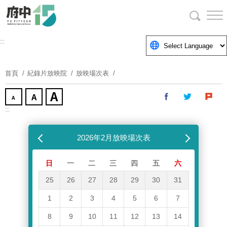
跳
到
主
要
:::
內
容
首頁
紀錄片放映院
放映場次表
區
塊
:::
跳過放映場次表
上個月
2026年2月放映場次表
下個月
日
一
二
三
四
五
六
25
26
27
28
29
30
31
1
2
3
4
5
6
7
8
9
10
11
12
13
14