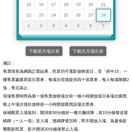
15
16
17
18
19
20
21
22
23
24
25
26
27
28
1
2
3
4
5
6
7
下載當月場次表
下載次月場次表
備註：
售票情形為網路訂票結果，民眾仍可電影放映當日，至「府中15」一
樓售票處購買當日票券，每場次現場提供四十張票劵，每人每場限購2
張，售完為止。
現場售票時間為第一場售票放映場次前一個小時開放當日各場次購票,
唯上午場次僅於放映前一小時開放購買該場次票劵。
候補觀眾入場規則：開演前30分鐘於一樓大廳排隊，前10分鐘發送號
碼牌（一人一張）並入場，號碼牌發完時，即不開放入場。為避免影
響觀影民眾，影片開演20分鐘後禁止入場。