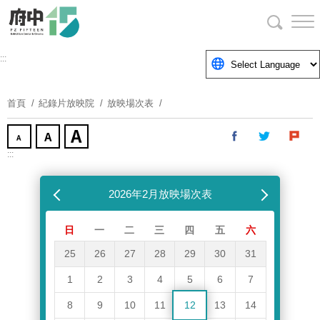
跳
到
主
要
:::
內
容
首頁
紀錄片放映院
放映場次表
區
塊
:::
跳過放映場次表
上個月
2026年2月放映場次表
下個月
日
一
二
三
四
五
六
25
26
27
28
29
30
31
1
2
3
4
5
6
7
8
9
10
11
12
13
14