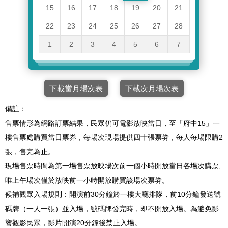
15
16
17
18
19
20
21
22
23
24
25
26
27
28
1
2
3
4
5
6
7
下載當月場次表
下載次月場次表
備註：
售票情形為網路訂票結果，民眾仍可電影放映當日，至「府中15」一
樓售票處購買當日票券，每場次現場提供四十張票劵，每人每場限購2
張，售完為止。
現場售票時間為第一場售票放映場次前一個小時開放當日各場次購票,
唯上午場次僅於放映前一小時開放購買該場次票劵。
候補觀眾入場規則：開演前30分鐘於一樓大廳排隊，前10分鐘發送號
碼牌（一人一張）並入場，號碼牌發完時，即不開放入場。為避免影
響觀影民眾，影片開演20分鐘後禁止入場。