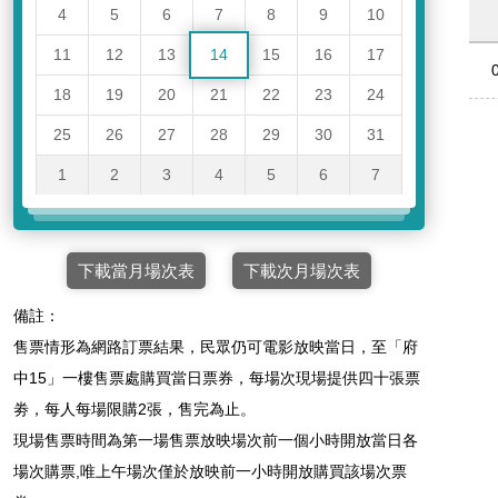
4
5
6
7
8
9
10
11
12
13
14
15
16
17
18
19
20
21
22
23
24
25
26
27
28
29
30
31
1
2
3
4
5
6
7
下載當月場次表
下載次月場次表
備註：
售票情形為網路訂票結果，民眾仍可電影放映當日，至「府
中15」一樓售票處購買當日票券，每場次現場提供四十張票
劵，每人每場限購2張，售完為止。
現場售票時間為第一場售票放映場次前一個小時開放當日各
場次購票,唯上午場次僅於放映前一小時開放購買該場次票