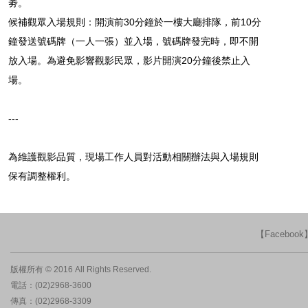
劵。
候補觀眾入場規則：開演前30分鐘於一樓大廳排隊，前10分
鐘發送號碼牌（一人一張）並入場，號碼牌發完時，即不開
放入場。為避免影響觀影民眾，影片開演20分鐘後禁止入
場。
---
為維護觀影品質，現場工作人員對活動相關辦法與入場規則
保有調整權利。
【Faceboo
版權所有 © 2016 All Rights Reserved.
電話：(02)2968-3600
傳真：(02)2968-3309