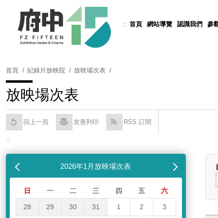
跳
到
首頁
網站導覽
認識我們
參
:::
Powered by
Translate
主
要
內
容
首頁
紀錄片放映院
放映場次表
區
塊
放映場次表
回上一頁
友善列印
RSS 訂閱
:::
跳過放映場次表
列表
月
2026年1月放映場次表
下個月
日
一
二
三
四
五
六
28
29
30
31
1
2
3