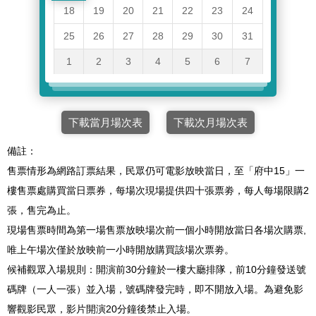
18
19
20
21
22
23
24
25
26
27
28
29
30
31
1
2
3
4
5
6
7
下載當月場次表
下載次月場次表
備註：
售票情形為網路訂票結果，民眾仍可電影放映當日，至「府中15」一
樓售票處購買當日票券，每場次現場提供四十張票劵，每人每場限購2
張，售完為止。
現場售票時間為第一場售票放映場次前一個小時開放當日各場次購票,
唯上午場次僅於放映前一小時開放購買該場次票劵。
候補觀眾入場規則：開演前30分鐘於一樓大廳排隊，前10分鐘發送號
碼牌（一人一張）並入場，號碼牌發完時，即不開放入場。為避免影
響觀影民眾，影片開演20分鐘後禁止入場。