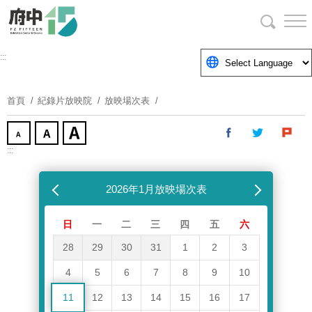
跳
到
主
要
:::
內
容
首頁
紀錄片放映院
放映場次表
區
塊
:::
跳過放映場次表
上個月
2026年1月放映場次表
下個月
日
一
二
三
四
五
六
28
29
30
31
1
2
3
4
5
6
7
8
9
10
11
12
13
14
15
16
17