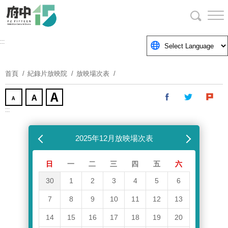
跳
到
主
要
:::
內
容
首頁
紀錄片放映院
放映場次表
區
塊
:::
跳過放映場次表
上個月
2025年12月放映場次表
下個月
日
一
二
三
四
五
六
30
1
2
3
4
5
6
7
8
9
10
11
12
13
14
15
16
17
18
19
20