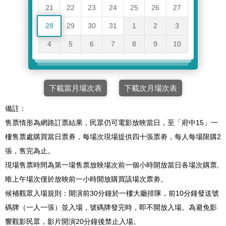
21
22
23
24
25
26
27
28
29
30
31
1
2
3
4
5
6
7
8
9
10
下載當月場次表
下載次月場次表
備註：
售票情形為網路訂票結果，民眾仍可電影放映當日，至「府中15」一
樓售票處購買當日票券，每場次現場提供四十張票劵，每人每場限購2
張，售完為止。
現場售票時間為第一場售票放映場次前一個小時開放當日各場次購票,
唯上午場次僅於放映前一小時開放購買該場次票劵。
候補觀眾入場規則：開演前30分鐘於一樓大廳排隊，前10分鐘發送號
碼牌（一人一張）並入場，號碼牌發完時，即不開放入場。為避免影
響觀影民眾，影片開演20分鐘後禁止入場。