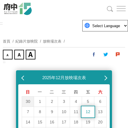
跳
到
主
要
:::
內
容
首頁
紀錄片放映院
放映場次表
區
塊
:::
跳過放映場次表
上個月
2025年12月放映場次表
下個月
日
一
二
三
四
五
六
30
1
2
3
4
5
6
7
8
9
10
11
12
13
14
15
16
17
18
19
20