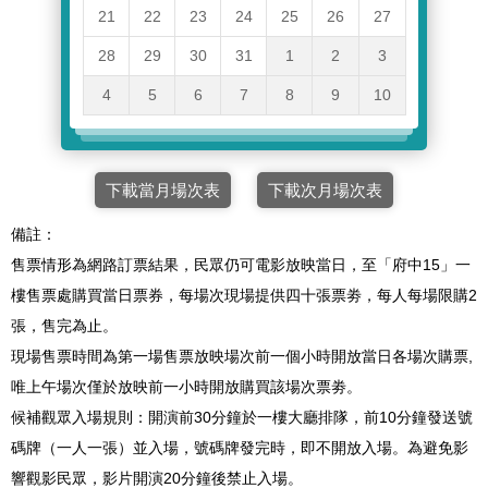
21
22
23
24
25
26
27
28
29
30
31
1
2
3
4
5
6
7
8
9
10
下載當月場次表
下載次月場次表
備註：
售票情形為網路訂票結果，民眾仍可電影放映當日，至「府中15」一
樓售票處購買當日票券，每場次現場提供四十張票劵，每人每場限購2
張，售完為止。
現場售票時間為第一場售票放映場次前一個小時開放當日各場次購票,
唯上午場次僅於放映前一小時開放購買該場次票劵。
候補觀眾入場規則：開演前30分鐘於一樓大廳排隊，前10分鐘發送號
碼牌（一人一張）並入場，號碼牌發完時，即不開放入場。為避免影
響觀影民眾，影片開演20分鐘後禁止入場。