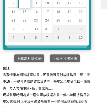
7
8
9
10
11
12
13
14
15
16
17
18
19
20
21
22
23
24
25
26
27
28
29
30
31
1
2
3
4
5
6
7
8
9
10
下載當月場次表
下載次月場次表
備註：
售票情形為網路訂票結果，民眾仍可電影放映當日，至「府
中15」一樓售票處購買當日票券，每場次現場提供四十張票
劵，每人每場限購2張，售完為止。
現場售票時間為第一場售票放映場次前一個小時開放當日各
場次購票,唯上午場次僅於放映前一小時開放購買該場次票