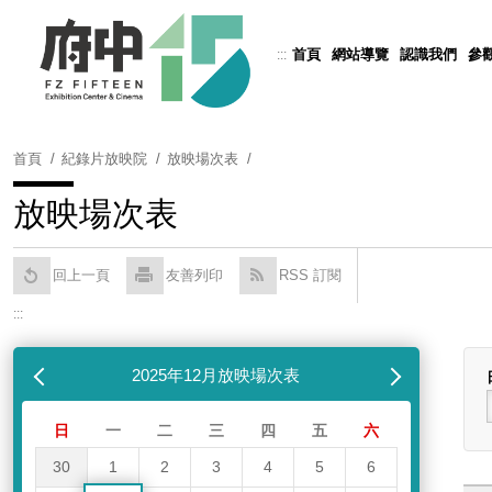
跳
到
首頁
網站導覽
認識我們
參
:::
Powered by
Translate
主
要
內
容
首頁
紀錄片放映院
放映場次表
區
塊
放映場次表
回上一頁
友善列印
RSS 訂閱
:::
跳過放映場次表
列表
月
2025年12月放映場次表
下個月
日
一
二
三
四
五
六
30
1
2
3
4
5
6