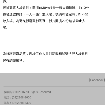
劵。
候補觀眾入場規則：開演前30分鐘於一樓大廳排隊，前10分
鐘發送號碼牌（一人一張）並入場，號碼牌發完時，即不開
放入場。為避免影響觀影民眾，影片開演20分鐘後禁止入
場。
---
為維護觀影品質，現場工作人員對活動相關辦法與入場規則
保有調整權利。
【Faceboo
版權所有 © 2016 All Rights Reserved.
電話：(02)2968-3600
傳真：(02)2968-3309