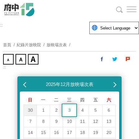
跳
到
主
要
:::
內
容
首頁
紀錄片放映院
放映場次表
區
塊
:::
跳過放映場次表
上個月
2025年12月放映場次表
下個月
日
一
二
三
四
五
六
30
1
2
3
4
5
6
7
8
9
10
11
12
13
14
15
16
17
18
19
20