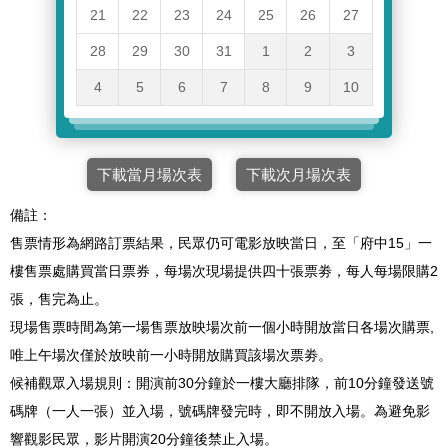
21
22
23
24
25
26
27
28
29
30
31
1
2
3
4
5
6
7
8
9
10
下載當月場次表
下載次月場次表
備註：
售票情形為網路訂票結果，民眾仍可電影放映當日，至「府中15」一
樓售票處購買當日票券，每場次現場提供四十張票劵，每人每場限購2
張，售完為止。
現場售票時間為第一場售票放映場次前一個小時開放當日各場次購票,
唯上午場次僅於放映前一小時開放購買該場次票劵。
候補觀眾入場規則：開演前30分鐘於一樓大廳排隊，前10分鐘發送號
碼牌（一人一張）並入場，號碼牌發完時，即不開放入場。為避免影
響觀影民眾，影片開演20分鐘後禁止入場。