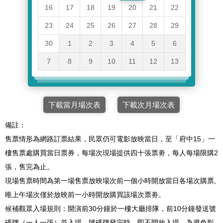
16
17
18
19
20
21
22
23
24
25
26
27
28
29
30
1
2
3
4
5
6
7
8
9
10
11
12
13
下載當月場次表
下載次月場次表
備註：
售票情形為網路訂票結果，民眾仍可電影放映當日，至「府中15」一
樓售票處購買當日票券，每場次現場提供四十張票劵，每人每場限購2
張，售完為止。
現場售票時間為第一場售票放映場次前一個小時開放當日各場次購票,
唯上午場次僅於放映前一小時開放購買該場次票劵。
候補觀眾入場規則：開演前30分鐘於一樓大廳排隊，前10分鐘發送號
碼牌（一人一張）並入場，號碼牌發完時，即不開放入場。為避免影