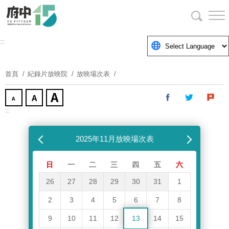
跳
到
主
要
:::
內
容
首頁
紀錄片放映院
放映場次表
區
塊
:::
跳過放映場次表
上個月
2025年11月放映場次表
下個月
日
一
二
三
四
五
六
26
27
28
29
30
31
1
2
3
4
5
6
7
8
9
10
11
12
13
14
15