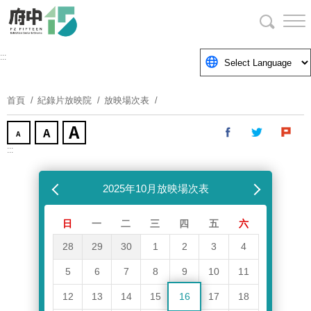
跳
到
主
要
:::
內
容
首頁
紀錄片放映院
放映場次表
區
塊
:::
跳過放映場次表
上個月
2025年10月放映場次表
下個月
日
一
二
三
四
五
六
28
29
30
1
2
3
4
5
6
7
8
9
10
11
12
13
14
15
16
17
18