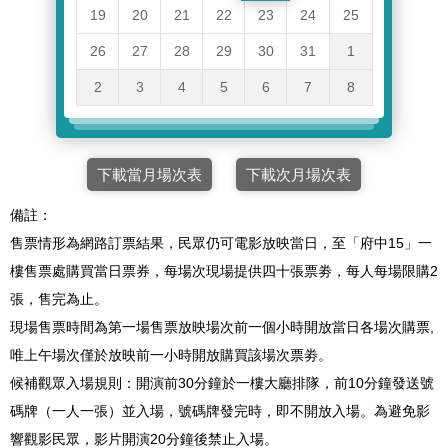
19
20
21
22
23
24
25
26
27
28
29
30
31
1
2
3
4
5
6
7
8
下載當月場次表
下載次月場次表
備註：
售票情形為網路訂票結果，民眾仍可電影放映當日，至「府中15」一
樓售票處購買當日票券，每場次現場提供四十張票劵，每人每場限購2
張，售完為止。
現場售票時間為第一場售票放映場次前一個小時開放當日各場次購票,
唯上午場次僅於放映前一小時開放購買該場次票劵。
候補觀眾入場規則：開演前30分鐘於一樓大廳排隊，前10分鐘發送號
碼牌（一人一張）並入場，號碼牌發完時，即不開放入場。為避免影
響觀影民眾，影片開演20分鐘後禁止入場。