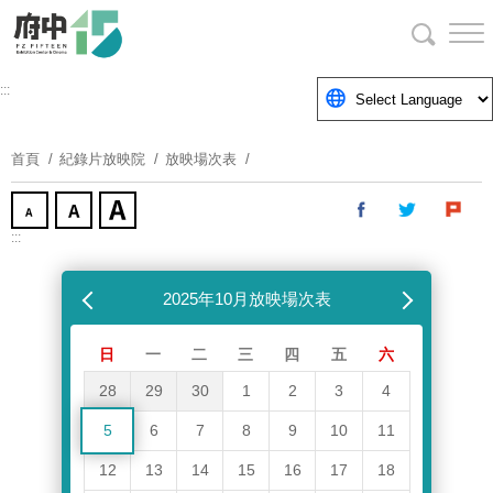
跳
到
主
要
:::
內
容
首頁
紀錄片放映院
放映場次表
區
塊
:::
跳過放映場次表
上個月
2025年10月放映場次表
下個月
日
一
二
三
四
五
六
28
29
30
1
2
3
4
5
6
7
8
9
10
11
12
13
14
15
16
17
18