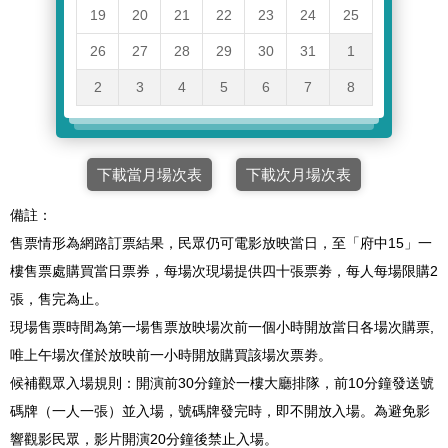
19
20
21
22
23
24
25
26
27
28
29
30
31
1
2
3
4
5
6
7
8
下載當月場次表
下載次月場次表
備註：
售票情形為網路訂票結果，民眾仍可電影放映當日，至「府中15」一
樓售票處購買當日票券，每場次現場提供四十張票劵，每人每場限購2
張，售完為止。
現場售票時間為第一場售票放映場次前一個小時開放當日各場次購票,
唯上午場次僅於放映前一小時開放購買該場次票劵。
候補觀眾入場規則：開演前30分鐘於一樓大廳排隊，前10分鐘發送號
碼牌（一人一張）並入場，號碼牌發完時，即不開放入場。為避免影
響觀影民眾，影片開演20分鐘後禁止入場。