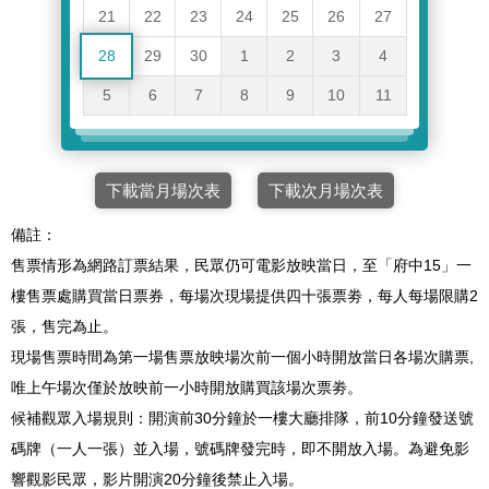
21
22
23
24
25
26
27
28
29
30
1
2
3
4
5
6
7
8
9
10
11
下載當月場次表
下載次月場次表
備註：
售票情形為網路訂票結果，民眾仍可電影放映當日，至「府中15」一
樓售票處購買當日票券，每場次現場提供四十張票劵，每人每場限購2
張，售完為止。
現場售票時間為第一場售票放映場次前一個小時開放當日各場次購票,
唯上午場次僅於放映前一小時開放購買該場次票劵。
候補觀眾入場規則：開演前30分鐘於一樓大廳排隊，前10分鐘發送號
碼牌（一人一張）並入場，號碼牌發完時，即不開放入場。為避免影
響觀影民眾，影片開演20分鐘後禁止入場。