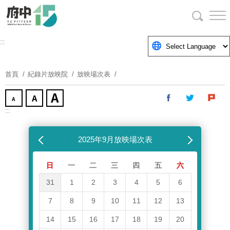
跳
到
主
要
:::
內
容
首頁
紀錄片放映院
放映場次表
區
塊
:::
跳過放映場次表
上個月
2025年9月放映場次表
下個月
日
一
二
三
四
五
六
31
1
2
3
4
5
6
7
8
9
10
11
12
13
14
15
16
17
18
19
20