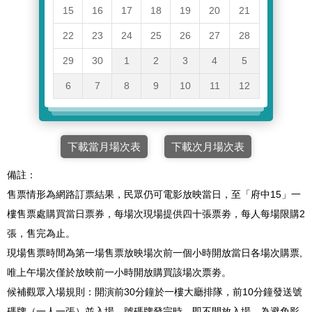
15
16
17
18
19
20
21
22
23
24
25
26
27
28
29
30
1
2
3
4
5
6
7
8
9
10
11
12
下載當月場次表
下載次月場次表
備註：
售票情形為網路訂票結果，民眾仍可電影放映當日，至「府中15」一
樓售票處購買當日票券，每場次現場提供四十張票劵，每人每場限購2
張，售完為止。
現場售票時間為第一場售票放映場次前一個小時開放當日各場次購票,
唯上午場次僅於放映前一小時開放購買該場次票劵。
候補觀眾入場規則：開演前30分鐘於一樓大廳排隊，前10分鐘發送號
碼牌（一人一張）並入場，號碼牌發完時，即不開放入場。為避免影