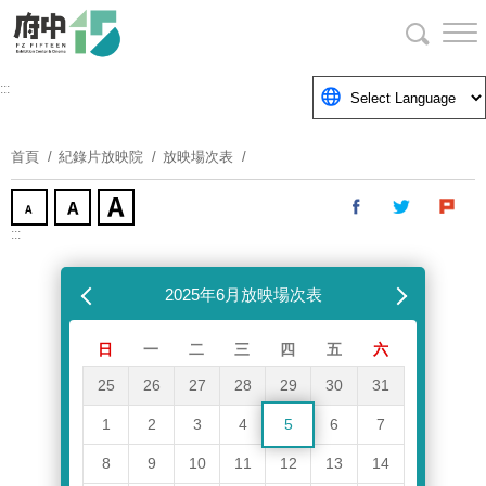
跳
到
主
要
:::
內
容
首頁
紀錄片放映院
放映場次表
區
塊
:::
跳過放映場次表
上個月
2025年6月放映場次表
下個月
日
一
二
三
四
五
六
25
26
27
28
29
30
31
1
2
3
4
5
6
7
8
9
10
11
12
13
14